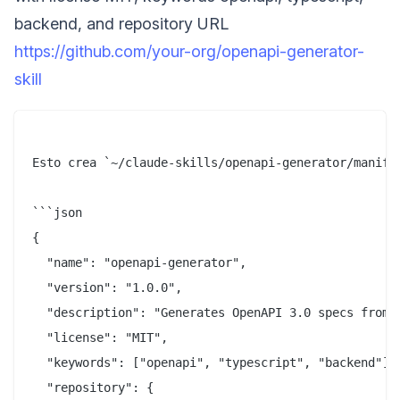
backend, and repository URL
https://github.com/your-org/openapi-generator-
skill
Esto crea `~/claude-skills/openapi-generator/manifes
```json

{

  "name": "openapi-generator",

  "version": "1.0.0",

  "description": "Generates OpenAPI 3.0 specs from T
  "license": "MIT",

  "keywords": ["openapi", "typescript", "backend"],

  "repository": {
