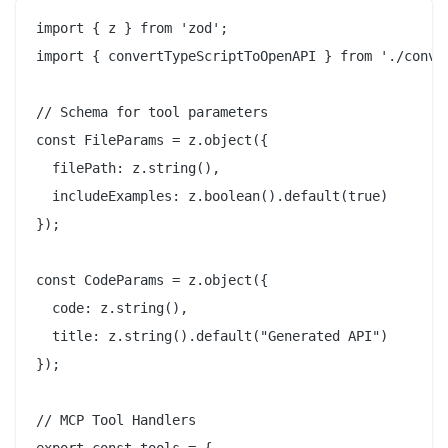
import { z } from 'zod';

import { convertTypeScriptToOpenAPI } from './conver
// Schema for tool parameters

const FileParams = z.object({

  filePath: z.string(),

  includeExamples: z.boolean().default(true)

});

const CodeParams = z.object({

  code: z.string(),

  title: z.string().default("Generated API")

});

// MCP Tool Handlers
