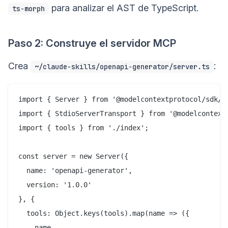
para analizar el AST de TypeScript.
ts-morph
Paso 2: Construye el servidor MCP
Crea
:
~/claude-skills/openapi-generator/server.ts
import { Server } from '@modelcontextprotocol/sdk/se
import { StdioServerTransport } from '@modelcontextp
import { tools } from './index';

const server = new Server({

  name: 'openapi-generator',

  version: '1.0.0'

}, {

  tools: Object.keys(tools).map(name => ({

    name,
