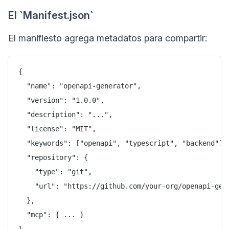
El `Manifest.json`
El manifiesto agrega metadatos para compartir:
{

  "name": "openapi-generator",

  "version": "1.0.0",

  "description": "...",

  "license": "MIT",

  "keywords": ["openapi", "typescript", "backend"],

  "repository": {

    "type": "git",

    "url": "https://github.com/your-org/openapi-gene
  },

  "mcp": { ... }
