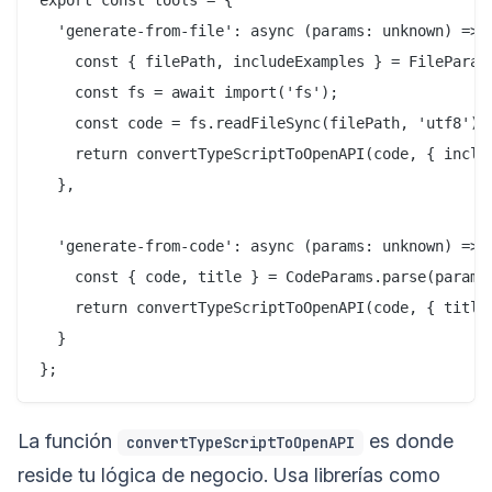
export const tools = {

  'generate-from-file': async (params: unknown) => {
    const { filePath, includeExamples } = FileParams
    const fs = await import('fs');

    const code = fs.readFileSync(filePath, 'utf8');

    return convertTypeScriptToOpenAPI(code, { includ
  },

  'generate-from-code': async (params: unknown) => {
    const { code, title } = CodeParams.parse(params)
    return convertTypeScriptToOpenAPI(code, { title 
  }

La función
es donde
convertTypeScriptToOpenAPI
reside tu lógica de negocio. Usa librerías como