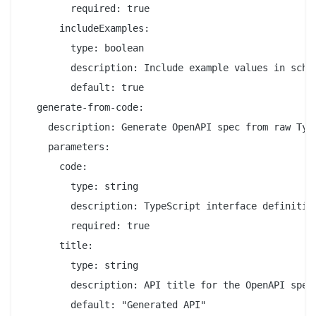
        required: true

      includeExamples:

        type: boolean

        description: Include example values in schem
        default: true

  generate-from-code:

    description: Generate OpenAPI spec from raw Type
    parameters:

      code:

        type: string

        description: TypeScript interface definition
        required: true

      title:

        type: string

        description: API title for the OpenAPI spec

        default: "Generated API"
