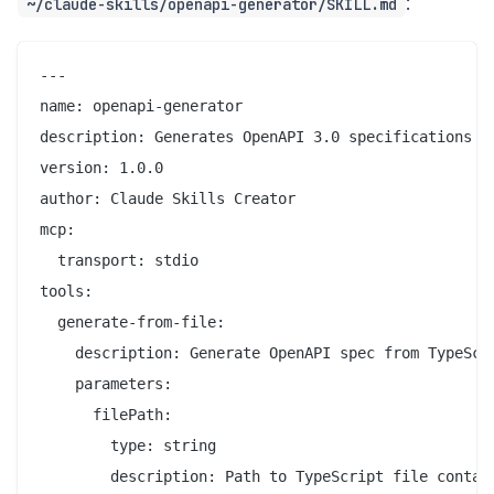
:
~/claude-skills/openapi-generator/SKILL.md
---

name: openapi-generator

description: Generates OpenAPI 3.0 specifications fr
version: 1.0.0

author: Claude Skills Creator

mcp:

  transport: stdio

tools:

  generate-from-file:

    description: Generate OpenAPI spec from TypeScri
    parameters:

      filePath:

        type: string

        description: Path to TypeScript file contain