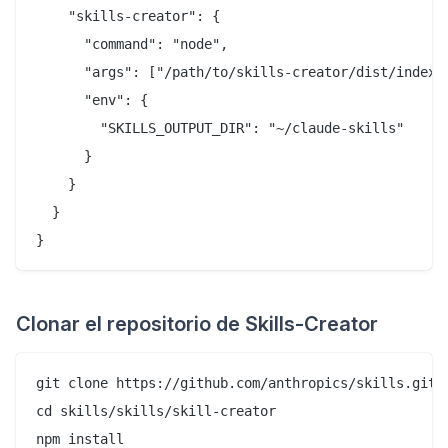
    "skills-creator": {

      "command": "node",

      "args": ["/path/to/skills-creator/dist/index.j
      "env": {

        "SKILLS_OUTPUT_DIR": "~/claude-skills"

      }

    }

  }

Clonar el repositorio de Skills-Creator
git clone https://github.com/anthropics/skills.git

cd skills/skills/skill-creator

npm install
