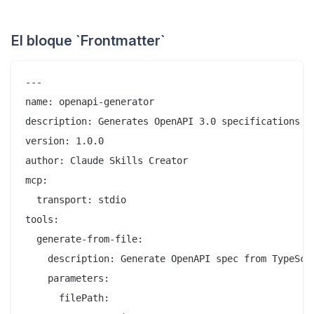
El bloque `Frontmatter`
---

name: openapi-generator

description: Generates OpenAPI 3.0 specifications fr
version: 1.0.0

author: Claude Skills Creator

mcp:

  transport: stdio

tools:

  generate-from-file:

    description: Generate OpenAPI spec from TypeScri
    parameters:

      filePath:
