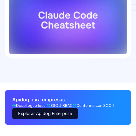
Apidog para empresas
Despliegue local
SSO & RBAC
Conforme con SOC 2
Explorar Apidog Enterprise