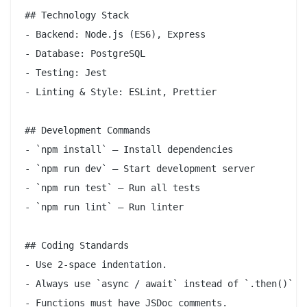
## Technology Stack  

- Backend: Node.js (ES6), Express  

- Database: PostgreSQL  

- Testing: Jest  

- Linting & Style: ESLint, Prettier

## Development Commands  

- `npm install` — Install dependencies  

- `npm run dev` — Start development server  

- `npm run test` — Run all tests  

- `npm run lint` — Run linter  

## Coding Standards  

- Use 2-space indentation.  

- Always use `async / await` instead of `.then()` ch
- Functions must have JSDoc comments.  
