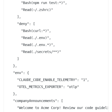
      "Bash(npm run test:*)",

      "Read(~/.zshrc)"

    ],

    "deny": [

      "Bash(curl:*)",

      "Read(./.env)",

      "Read(./.env.*)",

      "Read(./secrets/**)"

    ]

  },

  "env": {

    "CLAUDE_CODE_ENABLE_TELEMETRY": "1",

    "OTEL_METRICS_EXPORTER": "otlp"

  },

  "companyAnnouncements": [

    "Welcome to Acme Corp! Review our code guideline