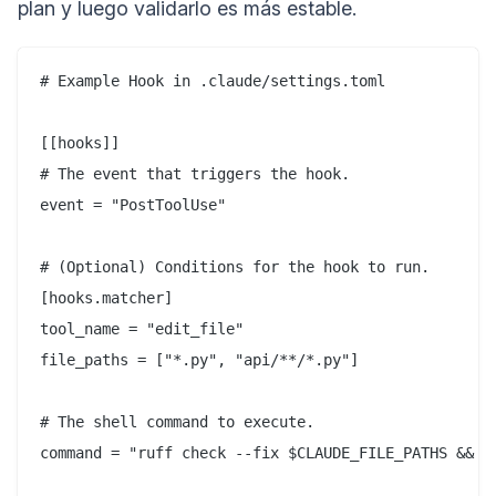
plan y luego validarlo es más estable.
# Example Hook in .claude/settings.toml

[[hooks]]

# The event that triggers the hook.

event = "PostToolUse" 

# (Optional) Conditions for the hook to run.

[hooks.matcher]

tool_name = "edit_file"

file_paths = ["*.py", "api/**/*.py"]

# The shell command to execute.

command = "ruff check --fix $CLAUDE_FILE_PATHS && bl