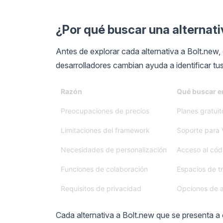
¿Por qué buscar una alternati
Antes de explorar cada alternativa a Bolt.new
desarrolladores cambian ayuda a identificar tus
Razón
Qué buscar en
Preocupaciones de precios
Planes gratui
Limitaciones del framework
Soporte para 
Necesidades de personalización
Acceso al cód
Funciones de colaboración
Espacios de tr
Requisitos de privacidad
Opciones de a
Cada alternativa a Bolt.new que se presenta 