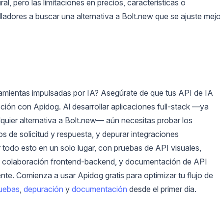
l, pero las limitaciones en precios, características o
ladores a buscar una alternativa a Bolt.new que se ajuste mejo
amientas impulsadas por IA? Asegúrate de que tus API de IA
cción con Apidog. Al desarrollar aplicaciones full-stack —ya
quier alternativa a Bolt.new— aún necesitas probar los
os de solicitud y respuesta, y depurar integraciones
todo esto en un solo lugar, con pruebas de API visuales,
la colaboración frontend-backend, y documentación de API
e. Comienza a usar Apidog gratis para optimizar tu flujo de
uebas
,
depuración
y
documentación
desde el primer día.