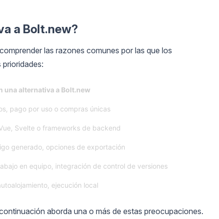
va a Bolt.new?
, comprender las razones comunes por las que los
 prioridades:
 una alternativa a Bolt.new
tos, pago por uso o compras únicas
Vue, Svelte o frameworks de backend
igo generado, opciones de exportación
abajo en equipo, integración de control de versiones
utoalojamiento, ejecución local
a continuación aborda una o más de estas preocupaciones.