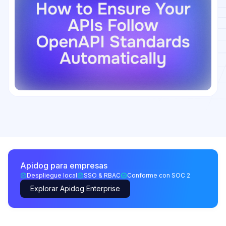
Apidog para empresas
Despliegue local
SSO & RBAC
Conforme con SOC 2
Explorar Apidog Enterprise