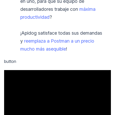
en uno, para que su equipo de
desarrolladores trabaje con
máxima
productividad
?
¡Apidog satisface todas sus demandas
y
reemplaza a Postman a un precio
mucho más asequible
!
button