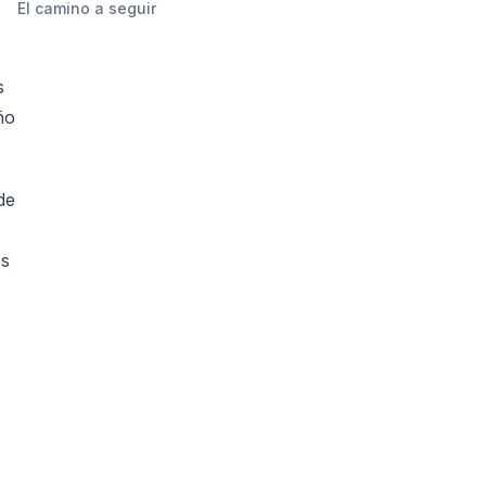
El camino a seguir
s
ño
de
os
z