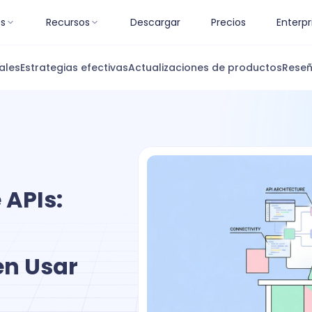
es
Recursos
Descargar
Precios
Enterpr
ales
Estrategias efectivas
Actualizaciones de productos
Reseñ
 APIs:
en Usar