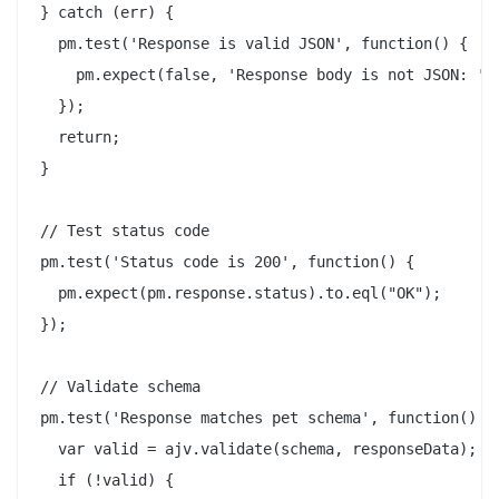
} catch (err) {

  pm.test('Response is valid JSON', function() {

    pm.expect(false, 'Response body is not JSON: ' +
  });

  return;

}

// Test status code

pm.test('Status code is 200', function() {

  pm.expect(pm.response.status).to.eql("OK");

});

// Validate schema

pm.test('Response matches pet schema', function() {

  var valid = ajv.validate(schema, responseData);

  if (!valid) {
