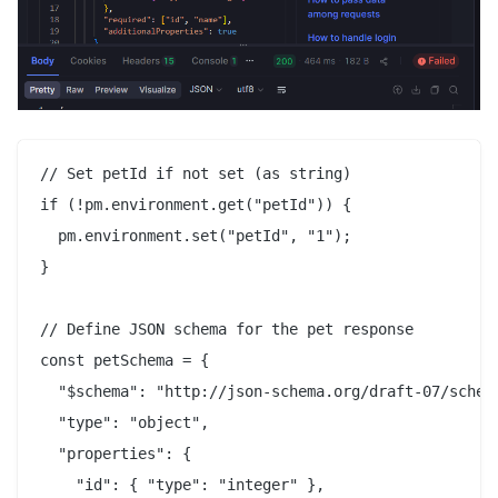
// Set petId if not set (as string)

if (!pm.environment.get("petId")) {

  pm.environment.set("petId", "1");

}

// Define JSON schema for the pet response

const petSchema = {

  "$schema": "http://json-schema.org/draft-07/schema
  "type": "object",

  "properties": {

    "id": { "type": "integer" },
