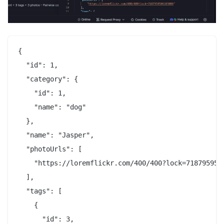
{

  "id": 1,

  "category": {

    "id": 1,

    "name": "dog"

  },

  "name": "Jasper",

  "photoUrls": [

    "https://loremflickr.com/400/400?lock=7187959506
  ],

  "tags": [

    {

      "id": 3,
