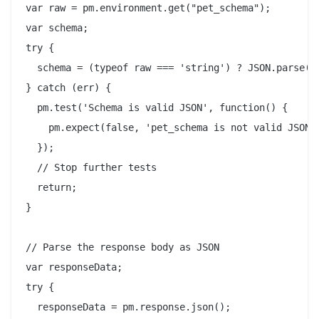
var raw = pm.environment.get("pet_schema");

var schema;

try {

  schema = (typeof raw === 'string') ? JSON.parse(ra
} catch (err) {

  pm.test('Schema is valid JSON', function() {

    pm.expect(false, 'pet_schema is not valid JSON: 
  });

  // Stop further tests

  return;

}

// Parse the response body as JSON

var responseData;

try {

  responseData = pm.response.json();
