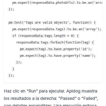
  pm.expect(responseData.photoUrls).to.be.an('array'
});

pm.test('Tags are valid objects', function() {

  pm.expect(responseData.tags).to.be.an('array');

  if (responseData.tags.length > 0) {

    responseData.tags.forEach(function(tag) {

      pm.expect(tag).to.have.property('id');

      pm.expect(tag).to.have.property('name');

    });

  }

Haz clic en "Run" para ejecutar. Apidog muestra
los resultados a la derecha: "Passed" o "Failed",
con detalles expandibles. Una ejecución exitosa