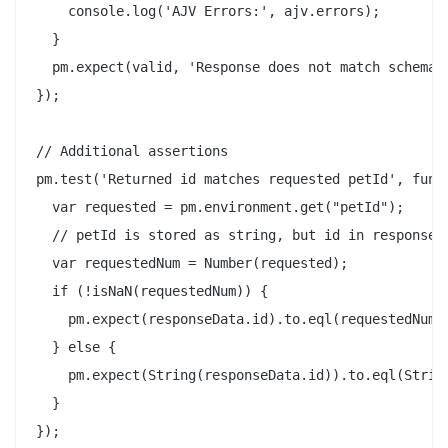
    console.log('AJV Errors:', ajv.errors);

  }

  pm.expect(valid, 'Response does not match schema, 
});

// Additional assertions

pm.test('Returned id matches requested petId', funct
  var requested = pm.environment.get("petId");

  // petId is stored as string, but id in response i
  var requestedNum = Number(requested);

  if (!isNaN(requestedNum)) {

    pm.expect(responseData.id).to.eql(requestedNum);
  } else {

    pm.expect(String(responseData.id)).to.eql(String
  }

});
