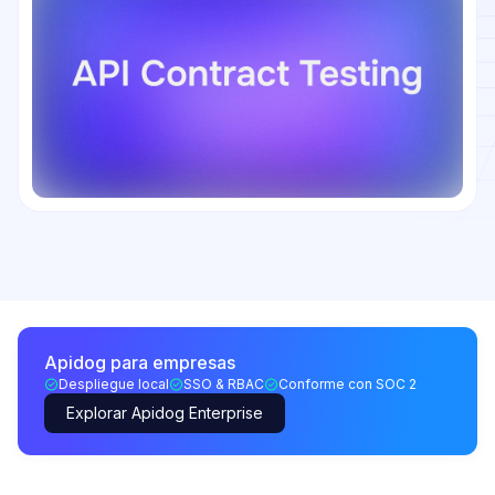
Apidog para empresas
Despliegue local
SSO & RBAC
Conforme con SOC 2
Explorar Apidog Enterprise