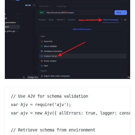
// Use AJV for schema validation

var Ajv = require('ajv');

var ajv = new Ajv({ allErrors: true, logger: console
// Retrieve schema from environment
