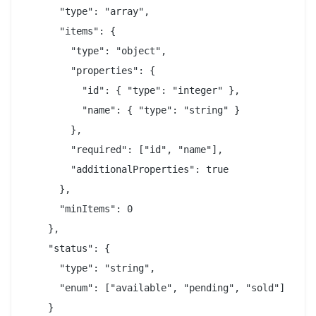
      "type": "array",

      "items": {

        "type": "object",

        "properties": {

          "id": { "type": "integer" },

          "name": { "type": "string" }

        },

        "required": ["id", "name"],

        "additionalProperties": true

      },

      "minItems": 0

    },

    "status": {

      "type": "string",

      "enum": ["available", "pending", "sold"]

    }
