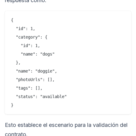
respuesta como:
{

  "id": 1,

  "category": {

    "id": 1,

    "name": "dogs"

  },

  "name": "doggie",

  "photoUrls": [],

  "tags": [],

  "status": "available"

Esto establece el escenario para la validación del
contrato.