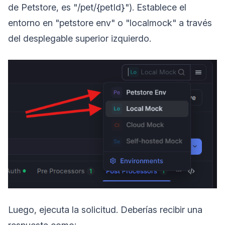
de Petstore, es "/pet/{petId}"). Establece el
entorno en "petstore env" o "localmock" a través
del desplegable superior izquierdo.
Luego, ejecuta la solicitud. Deberías recibir una