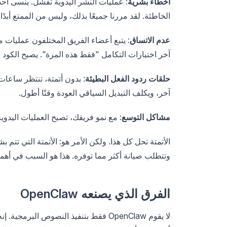
أخطاء بشرية
: عمليات النشر اليدوية تفشل. ينسى أحد
الخاطئة. لقد مررنا جميعًا بذلك، وليس من الممتع أب
عدم الاتساق
: يتبع أعضاء الفريق المختلفون عمليات م
آخر اختبارات التكامل "فقط هذه المرة". يصبح الكود 
حلقات ردود الفعل البطيئة
: بدون أتمتة، تنتظر ساعات
آخر، ويكلف التبديل السياقي العودة وقتًا أطول.
مشاكل التوسع
: مع نمو فريقك، تصبح العمليات اليدوية
الأتمتة تحل كل هذا. ولكن الأمر هو: الأتمتة التي تت
وتتطلب صيانة أكثر مما توفره. هذا هو السبب في أهمية نهج aw
الفرق الذي يصنعه OpenClaw
لا يقوم OpenClaw فقط بتنفيذ النصوص ال