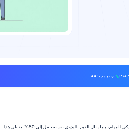
متوافق مع SOC 2
يُبسّط OpenClaw سير عمل التطوير عبر التنسيق الذكي للمهام، مما يقلل العمل اليدوي بنسبة تصل إلى 80%. يغطي هذا