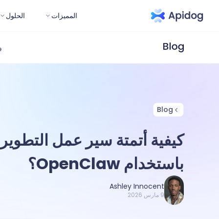
المميزات
الحلول
و
Blog
كيفية أتمتة سير عمل التطوير
باستخدام OpenClaw؟
Ashley Innocent
9 مارس 2026