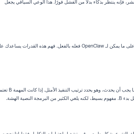
نشر، فإنه ينتظر بذكاء بدلاً من الفشل فورًا. هذا الوعي السياقي يجعل
قبل أن ندخل في كيفية القيام بذلك، دعنا نلقي نظرة على ما يمكن لـ OpenClaw فعله بالفعل. فهم هذه القدرات يساعد
يدير OpenClaw تبعيات المهام المعقدة تلقائيًا. تحدد ما يجب أن يحدث، وهو يحدد ترتيب التنفيذ الأ
عمل خطيًا. يتعامل OpenClaw مع منطق التفرع بشكل طبيعي. قم بتشغيل اختبارات التكامل فقط إذا نجحت