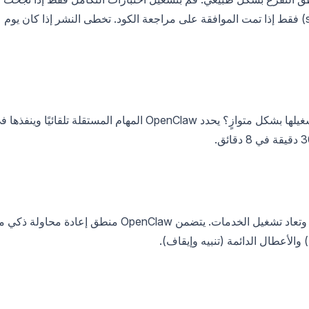
اختبارات الوحدة. قم بالنشر إلى بيئة الاختبار (staging) فقط إذا تمت الموافقة على مراجعة الكود. تخطى النشر إذا كان يوم
لماذا تشغل الاختبارات بشكل تسلسلي بينما يمكنك تشغيلها بشكل متوازٍ؟ يحدد OpenClaw المهام المستقلة تلقائيًا وينفذ
تحدث الأعطال. تتعطل الشبكات، وتنتهي مهلة APIs، وتعاد تشغيل الخدمات. يتضمن OpenClaw منطق إعادة محاولة 
) والأعطال الدائمة (تنبيه وإيقاف).