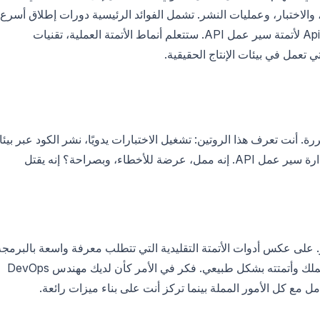
لية، ومراجعات الكود، والاختبار، وعمليات النشر. تشمل الفوائد الرئيسية دورات إطلاق أسرع،
أخطاء بشرية أقل، وتكامل سلس مع أدوات مثل Apidog لأتمتة سير عمل API. ستتعلم أنماط الأتمتة العملية، تقنيات
 تعمل في بيئات الإنتاج الحقيقية.
ة. أنت تعرف هذا الروتين: تشغيل الاختبارات يدويًا، نشر الكود عبر بيئ
متعددة، مراجعة طلبات السحب (pull requests)، وإدارة سير عمل API. إنه ممل، عرضة للأخطاء، وبصراحة؟ إنه يقتل
ة التطوير. على عكس أدوات الأتمتة التقليدية التي تتطلب معرفة واسعة بالبرمجة
النصية، يستخدم OpenClaw تنسيقًا ذكيًا لفهم سير عملك وأتمتته بشكل طبيعي. فكر في الأمر كأن لديك مهندس DevOps
ل مع كل الأمور المملة بينما تركز أنت على بناء ميزات رائعة.