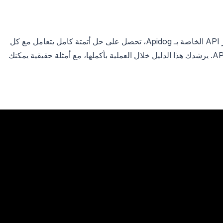
وعندما تجمع بين OpenClaw ومنصة تطوير API الخاصة بـ Apidog، تحصل على حل أتمتة كامل يتعامل مع كل
شيء من التزامات الكود إلى اختبار ونشر API. يرشدك هذا الدليل خلال العملية بأكملها، مع أمثلة حقيقية يمكنك