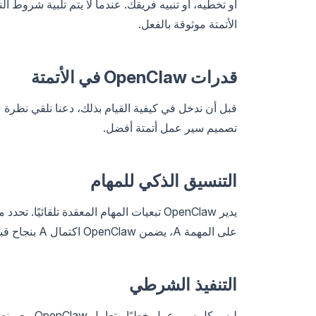
أو تخطيه، أو تنبيه فريقك. عندما لا يتم تلبية شروط ال
الأتمتة موثوقة بالفعل.
قدرات OpenClaw في الأتمتة
تصميم سير عمل أتمتة أفضل.
التنسيق الذكي للمهام
على المهمة A، يضمن OpenClaw اكتمال A بنجاح قبل بدء B. مفهوم بسيط، لكنه يلغي الكثير من البرمجة النصية الهشة.
التنفيذ الشرطي
ليس كل سير 