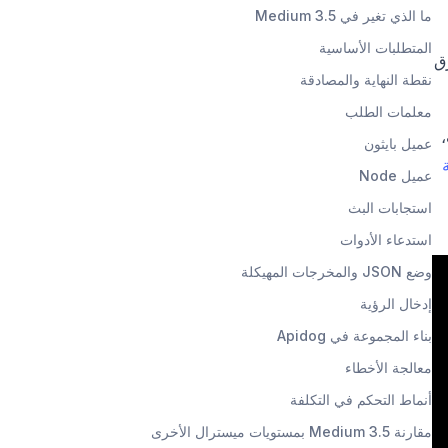
ما الذي تغير في Medium 3.5
المتطلبات الأساسية
رق
نقطة النهاية والمصادقة
معلمات الطلب
ضع JSON، والبث،
عميل بايثون
عميل Node
استجابات البث
استدعاء الأدوات
وضع JSON والمخرجات المهيكلة
إدخال الرؤية
بناء المجموعة في Apidog
معالجة الأخطاء
أنماط التحكم في التكلفة
مقارنة Medium 3.5 بمستويات ميسترال الأخرى