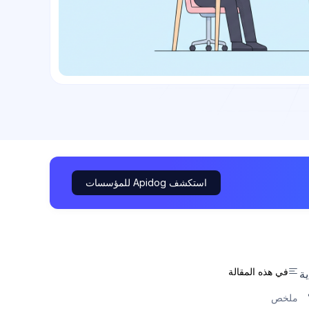
استكشف Apidog للمؤسسات
في هذه المقالة
ية
ب
ملخص