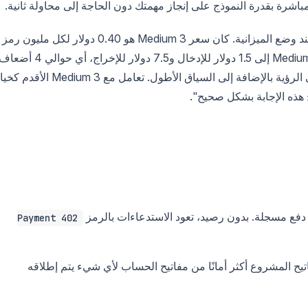
باشرة بقدرة النموذج على إنجاز مهمتك دون الحاجة إلى محاولة ثانية.
تغيير التسعير هو الجزء الذي يجب أخذه في الاعتبار عند وضع الميزانية. كان سعر Medium 3 هو 0.40 دولار لكل مليون رمز
إدخال و2.00 دولار لكل مليون رمز إخراج. يقفز Medium 3.5 إلى 1.5 دولار للإدخال و7.5 دولار للإخراج، أي حو
هذه هي تكلفة نهج نقاط التحقق المدمجة بالإضافة إلى الرؤية بالإضافة إلى السياق الأطول. تعامل مع Medium 3 ا
فع مسجلة. بدون رصيد، تعود الاستدعاءات بالرمز
402 Payment
مفاتيح المشروع أكثر أمانًا من مفاتيح الحساب لأي شيء يتم إطلاقه