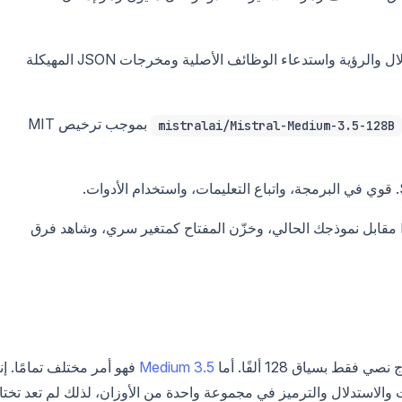
نموذج مدمج كثيف بحجم 128 مليار مع قدرات الاستدلال والرؤية واستدعاء الوظائف الأصلية ومخرجات JSON المهيكلة
بموجب ترخيص MIT
mistralai/Mistral-Medium-3.5-128B
لإجراء اختبار A/B لـ Medium 3.5 مقابل نموذجك الحالي، وخزّن المفتاح كمتغير سري، وشاهد فرق
Medium 3.5
فهو أمر مختلف تمامًا. إن
ات والاستدلال والترميز في مجموعة واحدة من الأوزان، لذلك لم تعد تختا