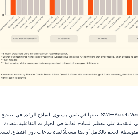
ترتكز الترقية على ثلاثة أرقام. نسبة 77.6% في SWE-Bench Verified تضعها في نفس مستوى النماذج الرائدة في تصحيح
رمجية. و91.4 في τ³-Telecom تضعها في المقدمة على معظم النماذج العامة في الحوارات التفاعلية متعددة
دة تعليمات برمجية متوسطة الحجم بالكامل أو نصًا مسجلًا لعدة ساعات دون اقتطاع. ليس