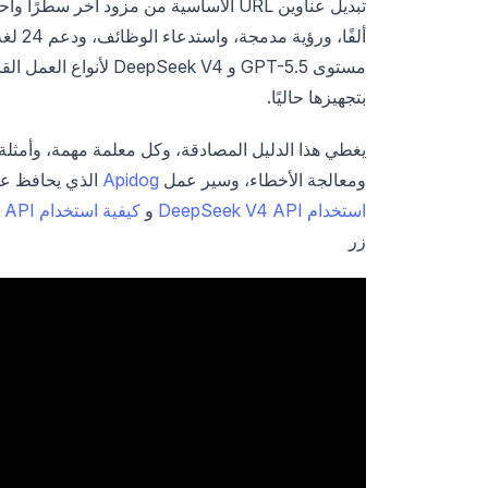
مستوى GPT-5.5 و ek V4
بتجهيزها حاليًا.
ومعالجة الأخطاء، وسير عمل
Apidog
الذي يحافظ على 
استخدام DeepSeek V4 API
و
كيفية استخدام GPT-5.5 API
زر