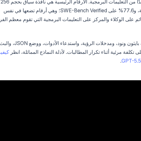
تبديل عناوين URL الأساسية من مزود آخر سطرًا واحدًا من التعليمات البرمجية. الأرقام الرئيسية هي نافذة سياق بحجم 256
ألفًا، ورؤية مدمجة، واستدعاء الوظائف، ودعم 24 لغة، و77.6% على SWE-Bench Verified؛ وهي أرقام تضعها في نفس
DeepSe لأنواع العمل القائم على الوكلاء والمركز على التعليمات البرمجية التي تقوم معظم الف
يغطي هذا الدليل المصادقة، وكل معلمة مهمة، وأمثلة بايثون ونود، ومدخلات الرؤية، واستدعاء الأدوات، وو
تكلفة مرئية أثناء تكرار المطالبات. لأدلة النماذج المماثلة، انظر
كيفية
.