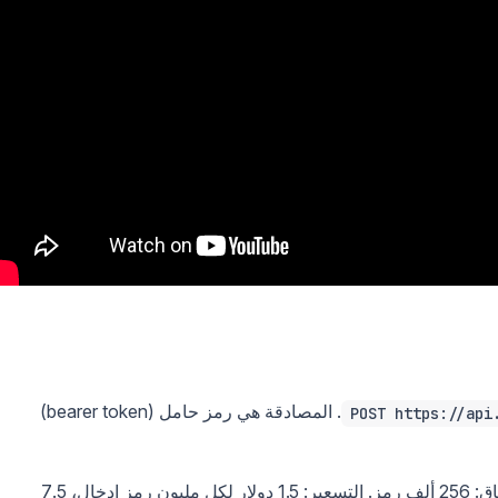
. المصادقة هي رمز حامل (bearer token)
POST https://api
. نافذة السياق: 256 ألف رمز. التسعير: 1.5 دولار لكل مليون رمز إدخال، 7.5