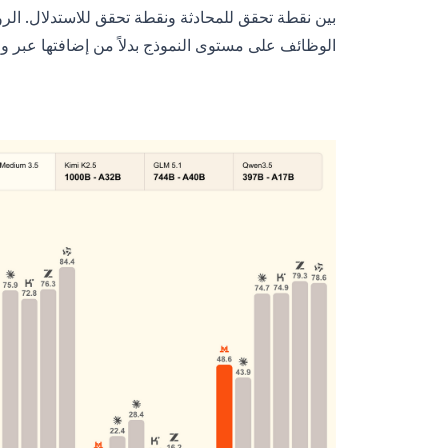
الوظائف على مستوى النموذج بدلاً من إضافتها عبر واجهة API من