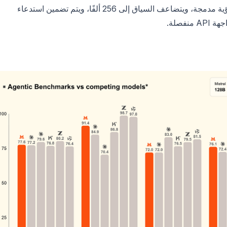
بين نقطة تحقق للمحادثة ونقطة تحقق للاستدلال. الرؤية مدمجة، ويتضاعف السياق إلى 256 ألفًا، ويتم تضمين استدعاء
فصلة.