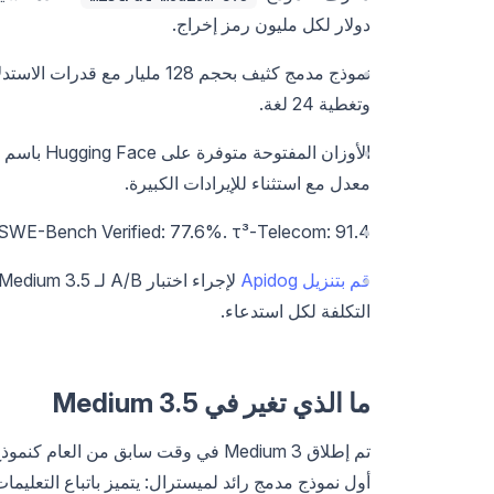
دولار لكل مليون رمز إخراج.
وتغطية 24 لغة.
الأوزان المفتوحة متوفرة على Hugging Face باسم
معدل مع استثناء للإيرادات الكبيرة.
SWE-Bench Verified: 77.6%. τ³-Telecom: 91.4. قوي في البرمجة، واتباع التعليمات، واستخدام الأدوات.
قم بتنزيل Apidog
التكلفة لكل استدعاء.
ما الذي تغير في Medium 3.5
تم إطلاق Medium 3 في وقت سابق من العام كنموذج نصي فقط بسياق 128 ألفًا. أما
أول نموذج مدمج رائد لميسترال: يتميز باتباع التعليم