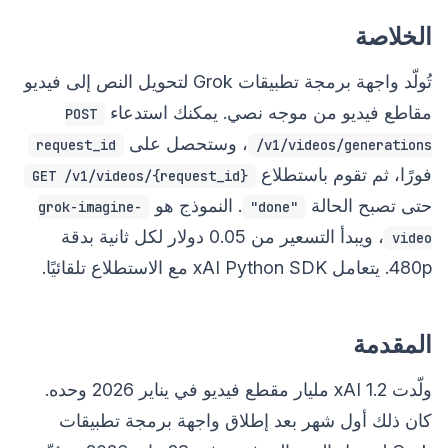
الخلاصة
تُولّد واجهة برمجة تطبيقات Grok لتحويل النص إلى فيديو
مقاطع فيديو من موجه نصي. يمكنك استدعاء
POST
، وستحصل على
request_id
/v1/videos/generations
فورًا، ثم تقوم باستطلاع
GET /v1/videos/{request_id}
حتى تصبح الحالة
. النموذج هو
grok-imagine-
"done"
، ويبدأ التسعير من 0.05 دولار لكل ثانية بدقة
video
480p. يتعامل xAI Python SDK مع الاستطلاع تلقائيًا.
المقدمة
ولّدت xAI 1.2 مليار مقطع فيديو في يناير 2026 وحده.
كان ذلك أول شهر بعد إطلاق واجهة برمجة تطبيقات