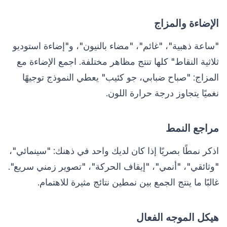
الإضاءة والمزاج
"ساعة ذهبية"، "غائم"، "مضاء بالنيون"، و"إضاءة استوديو
ثلاثية النقاط" كلها تنتج مظاهر مختلفة. اجمع الإضاءة مع
المزاج: "صباح ضبابي، جو كئيب" يعطي النموذج توجيهًا
نغميًا يتجاوز درجة حرارة اللون.
مراجع النمط
اذكر نمطًا بصريًا إذا كان لديك واحد في ذهنك: "سينمائي"،
"وثائقي"، "أنمي"، "إيقاف الحركة"، "تصوير زمني سريع".
غالبًا ما ينتج الجمع بين نمطين نتائج مثيرة للاهتمام.
هيكل الموجه الفعال