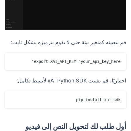
قم بتعيينه كمتغير بيئة حتى لا تقوم بترميزه بشكل ثابت:
export XAI_API_KEY="your_api_key_here"

اختياريًا، قم بتثبيت xAI Python SDK لأبسط تكامل:
pip install xai-sdk

أول طلب لك لتحويل النص إلى فيديو