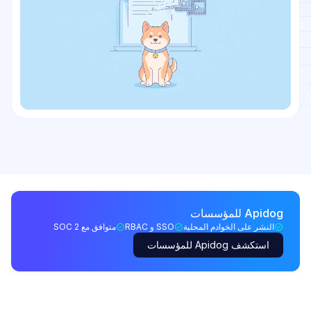
Apidog للمؤسسات
النشر على الخوادم المحلية
SSO و RBAC
متوافق مع SOC 2
استكشف Apidog للمؤسسات