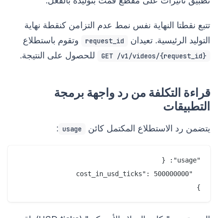
تطبيق تأثيرات على مقطع قمت بتوليده بالفعل.
تتبع نقطتا النهاية نفس نمط عدم التزامن كنقطة نهاية
التوليد الرئيسية. تعيدان
وتقوم باستطلاع
request_id
للحصول على النتيجة.
GET /v1/videos/{request_id}
قراءة التكلفة من رد واجهة برمجة
التطبيقات
يتضمن رد الاستطلاع المكتمل كائن
:
usage
}
