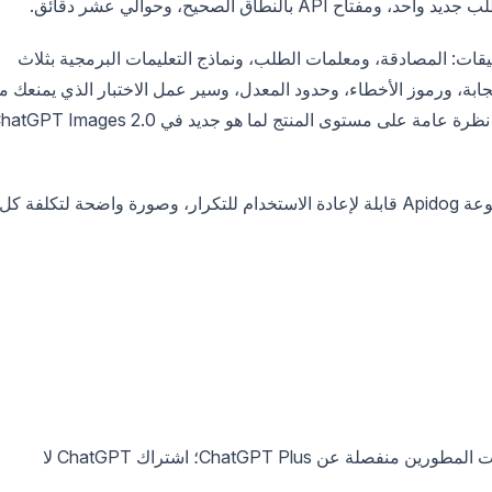
قات: المصادقة، ومعلمات الطلب، ونماذج التعليمات البرمجية بثلاث
تجابة، ورموز الأخطاء، وحدود المعدل، وسير عمل الاختبار الذي يمنعك م
بحلول النهاية، سيكون لديك استدعاءات عاملة، ومجموعة Apidog قابلة لإعادة الاستخدام للتكرار، وصورة واضحة لتكلفة كل
حساب OpenAI مع إمكانية الوصول إلى API. حسابات المطورين منفصلة عن ChatGPT Plus؛ اشتراك ChatGPT لا