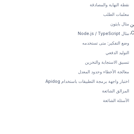
نقطة النهاية والمصادقة
معلمات الطلب
ن
مثال بايثون
إهدار الرصيد على المطالبات المعطلة. للحصول على نظرة عامة على مستوى المنتج لما هو جديد في ChatGPT Images 2.0،
مثال Node.js / TypeScript
وضع التفكير: متى تستخدمه
التوليد الدفعي
تنسيق الاستجابة والتخزين
معالجة الأخطاء وحدود المعدل
اختبار واجهة برمجة التطبيقات باستخدام Apidog
المزالق الشائعة
الأسئلة الشائعة