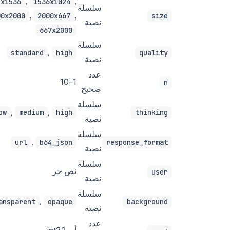
,
,
4x1536
1536x1024
سلسلة
,
,
00x2000
2000x667
size
نصية
667x2000
سلسلة
,
standard
high
quality
نصية
عدد
1–10
n
صحيح
سلسلة
,
,
ow
medium
high
thinking
نصية
سلسلة
,
url
b64_json
response_format
نصية
سلسلة
نص حر
user
نصية
سلسلة
,
ansparent
opaque
background
نصية
عدد