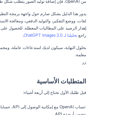
من OpenAI، فإن إضافة توليد الصور يتطلب شكل طلب جديد واحد، ومفتاح API بالنطاق الصحيح، وحوالي عشر دقائق.
يدور هذا الدليل بشكل صارم حول واجهة برمجة التطبي
لغات، ووضع التفكير، والتوليد الدفعي، ومعالجة الاس
راجع
تحليلنا لـ ChatGPT Images 2.0
.
معلمة.
زر
المتطلبات الأساسية
قبل طلبك الأول تحتاج إلى أربعة أشياء:
يتضمن أرصدة API.