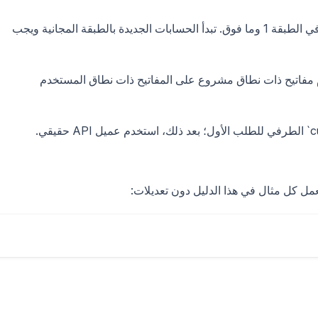
في الطبقة 1 وما فوق. تبدأ الحسابات الجديدة بالطبقة المجانية ويجب
 مفاتيح ذات نطاق مشروع على المفاتيح ذات نطاق المستخدم
أداة اختبار تعرض معاينات استجابات الصور. يعمل `curl` الطرفي للطلب الأول؛ بعد ذلك، استخدم عميل API حقيقي.
ل كل مثال في هذا الدليل دون تعديلات: