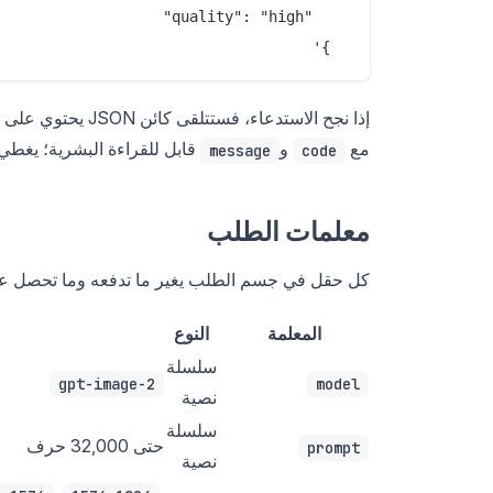
  }'

إذا نجح الاستدعاء، فستتلقى كائن JSON يحتوي على مصفوفة
مع
و
قابل للقراءة البشرية؛ يغطي 
message
code
معلمات الطلب
كل حقل في جسم الطلب يغير ما تدفعه وما تحصل عليه
المعلمة
النوع
سلسلة
gpt-image-2
model
نصية
سلسلة
حتى 32,000 حرف
prompt
نصية