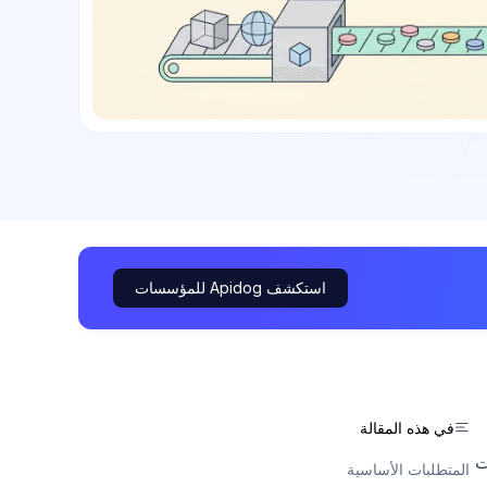
استكشف Apidog للمؤسسات
في هذه المقالة
ات
المتطلبات الأساسية