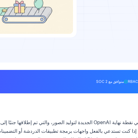
متوافق مع SOC 2
هي نقطة نهاية OpenAI الجديدة لتوليد الصور، والتي تم إطلاقها جنبًا إلى
نب مع ChatGPT Images 2.0 في 21 أبريل 2026. إذا كنت تستدعي بالفعل واجهات برمجة تطبيقات الدردشة أو التضمين