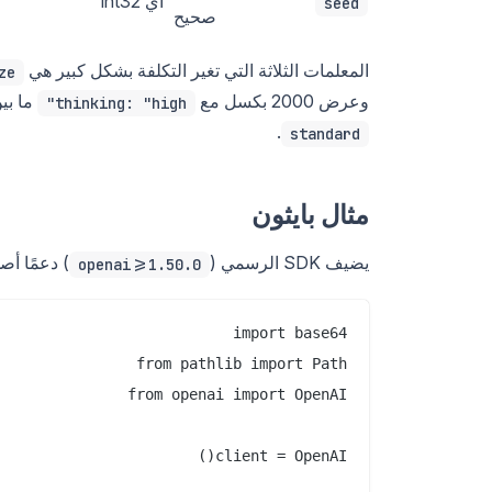
أي int32
seed
صحيح
المعلمات الثلاثة التي تغير التكلفة بشكل كبير هي
ze
وعرض 2000 بكسل مع
ما بين 4 إلى 5 أضعاف التكلفة ال
thinking: "high"
.
standard
مثال بايثون
يضيف SDK الرسمي (
) دعمًا أصلي
openai>=1.50.0