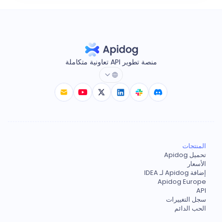
منصة تطوير API تعاونية متكاملة
المنتجات
تحميل Apidog
الأسعار
إضافة Apidog لـ IDEA
Apidog Europe
API
سجل التغييرات
الحب الدائم