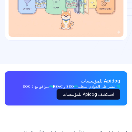
Apidog للمؤسسات
النشر على الخوادم المحلية
SSO و RBAC
متوافق مع SOC 2
استكشف Apidog للمؤسسات