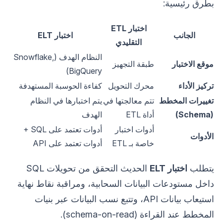
بطرق رئيسية:
اختبار ETL
الجانب
اختبار ELT
التقليدي
النظام الهدف (Snowflake,
موقع الاختبار
طبقة التجهيز
BigQuery)
تركيز الأداء
محرك التحويل
كفاءة الحوسبة المستهدفة
تغييرات المخطط
تتم معالجتها في
يتم اختبارها في النظام
(Schema)
أداة ETL
الهدف
أدوات اختبار
أدوات تعتمد على SQL +
الأدوات
خاصة بـ ETL
أدوات تعتمد على API
يتطلب
اختبار ELT
الحديث التحقق من تحويلات SQL
داخل مستودعات البيانات السحابية، ومراقبة نقاط نهاية
استيعاب بيانات API، وتتبع نسب البيانات عبر بنيات
المخطط عند القراءة (schema-on-read).