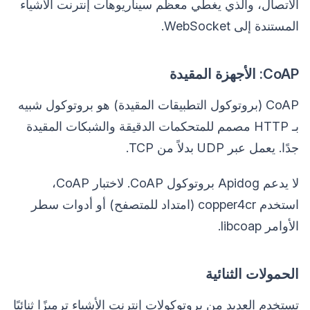
الاتصال، والذي يغطي معظم سيناريوهات إنترنت الأشياء
المستندة إلى WebSocket.
CoAP: الأجهزة المقيدة
CoAP (بروتوكول التطبيقات المقيدة) هو بروتوكول شبيه
بـ HTTP مصمم للمتحكمات الدقيقة والشبكات المقيدة
جدًا. يعمل عبر UDP بدلاً من TCP.
لا يدعم Apidog بروتوكول CoAP. لاختبار CoAP،
استخدم copper4cr (امتداد للمتصفح) أو أدوات سطر
الأوامر libcoap.
الحمولات الثنائية
تستخدم العديد من بروتوكولات إنترنت الأشياء ترميزًا ثنائيًا