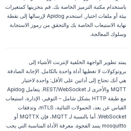
باستخدام مكتبة الترميز الخاصة بك. قم بتخزينها كمتغيرات
بيئة أو ملفات اختبار. استخدم Apidog لإرسالها إلى نقطة
نهاية الاستيعاب الخاصة بك والتحقق من رموز الاستجابة
وسلوك المعالجة.
يمتد تطوير الواجهة الخلفية لإنترنت الأشياء إلى
بروتوكولات لا تغطيها أداة واحدة بالكامل. الإجابة الصادقة
هي أنك تحتاج إلى أداتين على الأقل: واحدة لاختبار
MQTT والأخرى لـ REST/WebSocket. يتعامل Apidog
مع طبقة HTTP بشكل شامل – التوفير، الإدارة، استيعاب
القياس عن بعد، الحمولات الثنائية، mTLS، وتدفقات
WebSocket. أما بالنسبة لـ MQTT، فإن MQTTX أو
mosquitto يسد الفجوة. معرفة الأداة المناسبة التي يجب