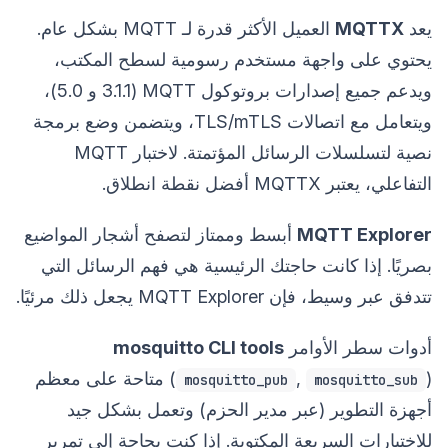
يعد
MQTTX
العميل الأكثر قدرة لـ MQTT بشكل عام.
يحتوي على واجهة مستخدم رسومية لسطح المكتب،
ويدعم جميع إصدارات بروتوكول MQTT (3.1.1 و 5.0)،
ويتعامل مع اتصالات TLS/mTLS، ويتضمن وضع برمجة
نصية لتسلسلات الرسائل المؤتمتة. لاختبار MQTT
التفاعلي، يعتبر MQTTX أفضل نقطة انطلاق.
MQTT Explorer
أبسط وممتاز لتصفح أشجار المواضيع
بصريًا. إذا كانت حاجتك الرئيسية هي فهم الرسائل التي
تتدفق عبر وسيط، فإن MQTT Explorer يجعل ذلك مرئيًا.
أدوات سطر الأوامر
mosquitto CLI tools
,
(
) متاحة على معظم
mosquitto_pub
mosquitto_sub
أجهزة التطوير (عبر مدير الحزم) وتعمل بشكل جيد
للاختبارات السريعة المكتوبة. إذا كنت بحاجة إلى تمرير