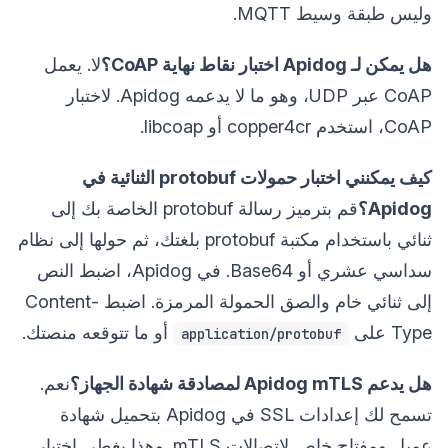
وليس طبقة وسيط MQTT.
هل يمكن لـ Apidog اختبار نقاط نهاية CoAP؟
لا. يعمل
CoAP عبر UDP، وهو ما لا يدعمه Apidog. لاختبار
CoAP، استخدم copper4cr أو libcoap.
كيف يمكنني اختبار حمولات protobuf الثنائية في
Apidog؟
قم بترميز رسالة protobuf الخاصة بك إلى
ثنائي باستخدام مكتبة protobuf بلغتك، ثم حولها إلى نظام
سداسي عشري أو Base64. في Apidog، اضبط النص
إلى ثنائي خام والصق الحمولة المرمزة. اضبط Content-
Type على
أو ما تتوقعه منصتك.
application/protobuf
هل يدعم Apidog mTLS لمصادقة شهادة الجهاز؟
نعم.
تسمح لك إعدادات SSL في Apidog بتحميل شهادة
عميل ومفتاح خاص لاتصالات mTLS. وهذا يغطي اختبار