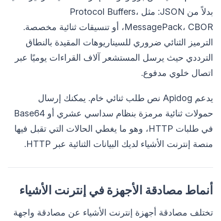
بدلاً من JSON: مثل Protocol Buffers،
MessagePack، CBOR، أو تنسيقات ثنائية مخصصة.
الترميز الثنائي ضروري للسيناريوهات المقيدة بالنطاق
الترددي حيث يرسل المستشعر آلاف القراءات يوميًا عبر
اتصال خلوي مدفوع.
يدعم Apidog نص طلب ثنائي خام. يمكنك إرسال
حمولات ثنائية مرمزة بنظام سداسي عشري أو Base64
في طلبات HTTP، وهو ما يغطي الحالات التي تقبل فيها
منصة إنترنت الأشياء لديك البيانات الثنائية عبر HTTP.
أنماط مصادقة الأجهزة في إنترنت الأشياء
تختلف مصادقة أجهزة إنترنت الأشياء عن مصادقة واجهة