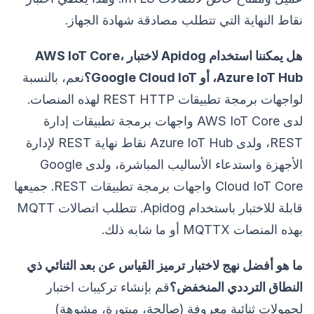
نقاط النهاية التي تتطلب مصادقة شهادة الجهاز.
هل يمكننا استخدام Apidog لاختبار AWS IoT Core،
Azure IoT Hub، أو Google Cloud IoT؟
نعم، بالنسبة
لواجهات برمجة تطبيقات REST HTTP لهذه المنصات.
لدى AWS IoT Core واجهات برمجة تطبيقات إدارة
REST، ولدى Azure IoT Hub نقاط نهاية REST لإدارة
الأجهزة واستدعاء الأساليب المباشرة، ولدى Google
Cloud IoT Core واجهات برمجة تطبيقات REST. جميعها
قابلة للاختبار باستخدام Apidog. تتطلب اتصالات MQTT
بهذه المنصات MQTTX أو ما شابه ذلك.
ما هو أفضل نهج لاختبار ترميز القياس عن بعد الثنائي ذي
النطاق الترددي المنخفض؟
قم بإنشاء تركيبات اختبار
لحمولات ثنائية معروفة (صالحة، مبتورة، مشوهة)