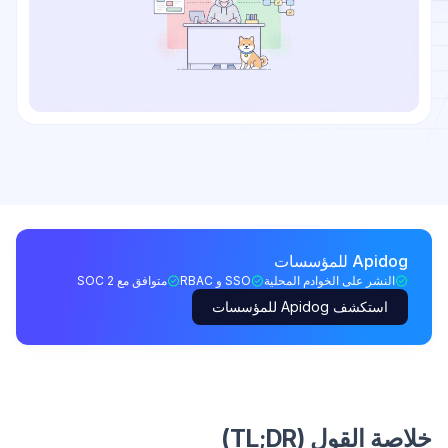
Apidog للمؤسسات
النشر على الخوادم المحلية
SSO و RBAC
متوافق مع SOC 2
استكشف Apidog للمؤسسات
خلاصة القول (TL;DR)