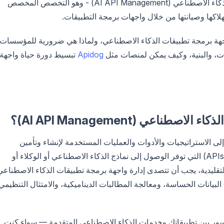
وتحسينه. هنا يأتي دور إدارة واجهة برمجة تطبيقات الذكاء الاصطناعي (AI API Management) - وهو التخصص المخصص
كها وصيانتها من خلال واجهات برمجة التطبيقات.
جهة برمجة تطبيقات الذكاء الاصطناعي، ولماذا هي ضرورية للمؤسسات
ت، والبنية، وكيف يمكن لمنصات مثل
Apidog
تبسيط دورة حياة واجهة
اعي (AI API Management)؟
لى الاستراتيجيات والأدوات والعمليات المستخدمة لإنشاء وتأمين
ومراقبة وتوسيع وحوكمة واجهات برمجة التطبيقات (APIs) التي توفر الوصول إلى نماذج الذكاء الاصطناعي أو الوكلاء أو
تقليدية، يجب أن تتصدى إدارة واجهة برمجة تطبيقات الذكاء الاصطناعي
البيانات الحساسة، ومعالجة المطالبات الديناميكية، والامتثال التنظيمي
ور بين تطبيقاتك وخدمات الذكاء الاصطناعي المتقدمة — سواء كنت