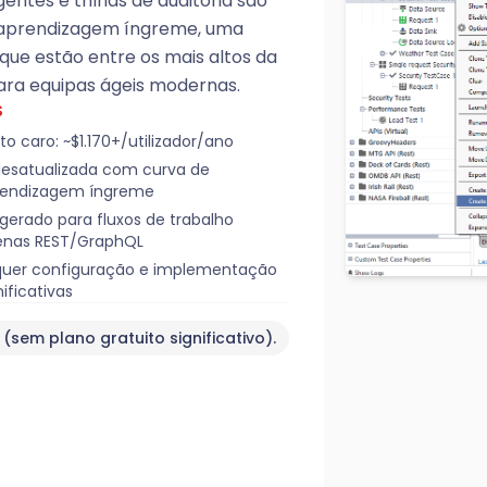
ntes e trilhas de auditoria são
e aprendizagem íngreme, uma
 que estão entre os mais altos da
ara equipas ágeis modernas.
S
to caro: ~$1.170+/utilizador/ano
desatualizada com curva de
rendizagem íngreme
gerado para fluxos de trabalho
enas REST/GraphQL
uer configuração e implementação
nificativas
 (sem plano gratuito significativo).