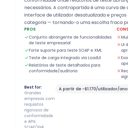
conformidade onde relatórios de teste abrange
necessários. A contrapartida é uma curva d
interface de utilizador desatualizada e preços
categoria — tornando-o uma escolha fraca p
PROS
CON
Conjunto abrangente de funcionalidades
Mui
de teste empresarial
UI 
Forte suporte para teste SOAP e XML
ap
Teste de carga integrado via LoadUI
Exa
ap
Relatórios de teste detalhados para
conformidade/auditoria
Req
sig
Best for:
A partir de ~$1.170/utilizador/ano
Grandes
empresas com
requisitos
rigorosos de
conformidade
e APIs
SOAP/XML