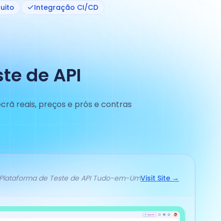
uito
Integração CI/CD
te de API
rã reais, preços e prós e contras
 Plataforma de Teste de API Tudo-em-Um
Visit Site →