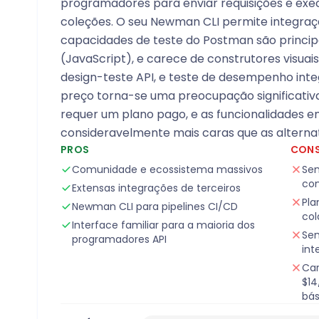
programadores para enviar requisições e ex
coleções. O seu Newman CLI permite integraçã
capacidades de teste do Postman são princi
(JavaScript), e carece de construtores visuais
design-teste API, e teste de desempenho inte
preço torna-se uma preocupação significati
requer um plano pago, e as funcionalidades e
consideravelmente mais caras que as alternat
PROS
CON
Comunidade e ecossistema massivos
Sem
con
Extensas integrações de terceiros
Pla
Newman CLI para pipelines CI/CD
col
Interface familiar para a maioria dos
Sem
programadores API
int
Car
$14
bás