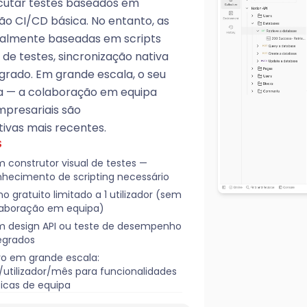
ecutar testes baseados em
o CI/CD básica. No entanto, as
palmente baseadas em scripts
 de testes, sincronização nativa
grado. Em grande escala, o seu
va — a colaboração em equipa
mpresariais são
ivas mais recentes.
S
 construtor visual de testes —
hecimento de scripting necessário
no gratuito limitado a 1 utilizador (sem
aboração em equipa)
 design API ou teste de desempenho
egrados
o em grande escala:
/utilizador/mês para funcionalidades
icas de equipa