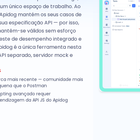
um único espaço de trabalho. Ao
o Apidog mantém os seus casos de
a especificação API — por isso,
 mantêm-se válidos sem esforço
 teste de desempenho integrado e
pidog é a única ferramenta nesta
 API separado, servidor mock e
S
ca mais recente — comunidade mais
quena que o Postman
ipting avançado requer
endizagem da API JS do Apidog