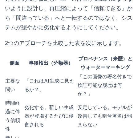
いように設計し、再圧縮によって「信頼できる」か
ら「間違っている」へと一転するのではなく、シス
テムが緩やかに劣化するようにしてください。
2つのアプローチを比較した表を次に示します。
プロベナンス（来歴）と
側面
事後検出（分類器）
ウォーターマーキング
「この画像の署名付きで
主要な
「これはAI生成に見え
検証可能な履歴は何
問い
るか？」
か？」
時間経
劣化する。新しい生成
安定している。モデルが
過に伴
器が登場するたびに侵
改善しても暗号署名は弱
う信頼
食される
まらない
性
新しい