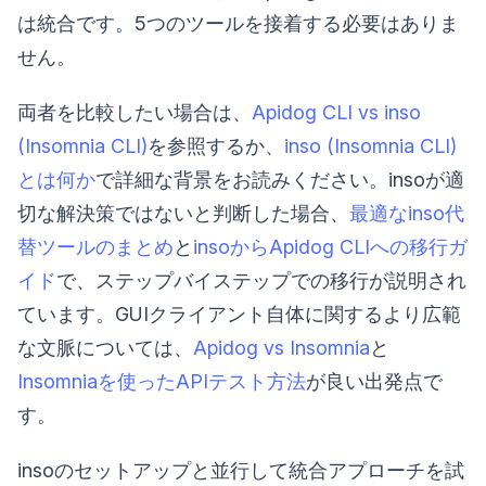
は統合です。5つのツールを接着する必要はありま
せん。
両者を比較したい場合は、
Apidog CLI vs inso
(Insomnia CLI)
を参照するか、
inso (Insomnia CLI)
とは何か
で詳細な背景をお読みください。insoが適
切な解決策ではないと判断した場合、
最適なinso代
替ツールのまとめ
と
insoからApidog CLIへの移行ガ
イド
で、ステップバイステップでの移行が説明され
ています。GUIクライアント自体に関するより広範
な文脈については、
Apidog vs Insomnia
と
Insomniaを使ったAPIテスト方法
が良い出発点で
す。
insoのセットアップと並行して統合アプローチを試