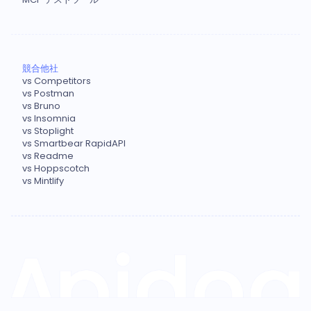
競合他社
vs Competitors
vs Postman
vs Bruno
vs Insomnia
vs Stoplight
vs Smartbear RapidAPI
vs Readme
vs Hoppscotch
vs Mintlify