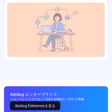
Apidog エンタープライズ
オンプレミスデプロイ
SSO & RBAC
SOC 2 準拠
Apidog Enterpriseを見る