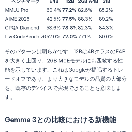
ベンチマーク
E4B
12B
26B A4B
31B
MMLU Pro
69.4%
77.2%
82.6%
85.2%
AIME 2026
42.5%
77.5%
88.3%
89.2%
GPQA Diamond
58.6%
78.8%
82.3%
84.3%
LiveCodeBench v6
52.0%
72.0%
77.1%
80.0%
そのパターンは明らかです。12Bは4BクラスのE4B
を大きく上回り、26B MoEモデルにも匹敵する性
能を示しています。これはGoogleが提唱するトレ
ードオフであり、より大きなモデルの品質の大部分
を、既存のデバイスで実現できることを意味しま
す。
Gemma 3との比較における新機能