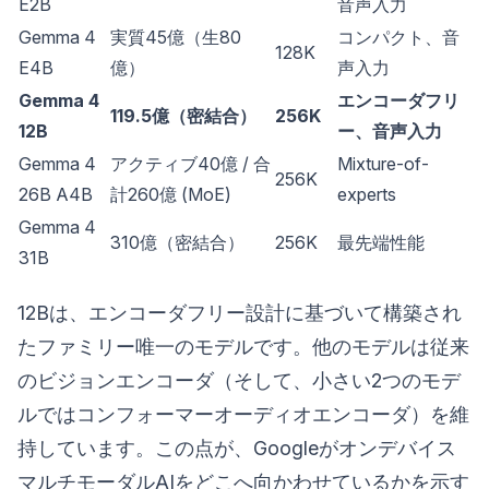
E2B
音声入力
Gemma 4
実質45億（生80
コンパクト、音
128K
E4B
億）
声入力
Gemma 4
エンコーダフリ
119.5億（密結合）
256K
12B
ー、音声入力
Gemma 4
アクティブ40億 / 合
Mixture-of-
256K
26B A4B
計260億 (MoE)
experts
Gemma 4
310億（密結合）
256K
最先端性能
31B
12Bは、エンコーダフリー設計に基づいて構築され
たファミリー唯一のモデルです。他のモデルは従来
のビジョンエンコーダ（そして、小さい2つのモデ
ルではコンフォーマーオーディオエンコーダ）を維
持しています。この点が、Googleがオンデバイス
マルチモーダルAIをどこへ向かわせているかを示す