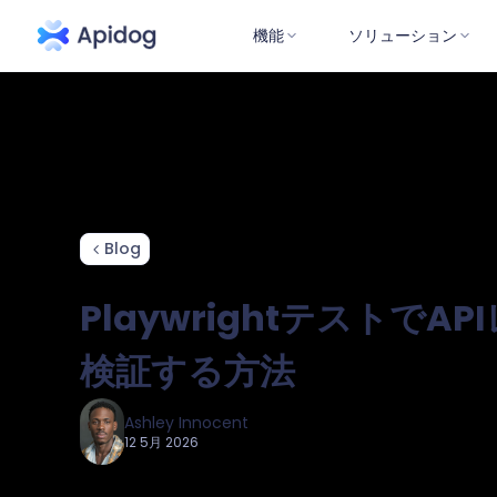
機能
ソリューション
観
Blog
PlaywrightテストでA
検証する方法
Ashley Innocent
12 5月 2026