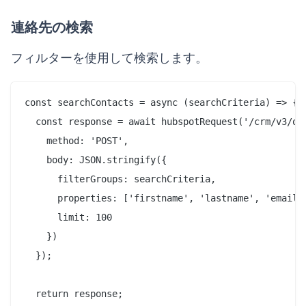
連絡先の検索
フィルターを使用して検索します。
const searchContacts = async (searchCriteria) => {

  const response = await hubspotRequest('/crm/v3/obj
    method: 'POST',

    body: JSON.stringify({

      filterGroups: searchCriteria,

      properties: ['firstname', 'lastname', 'email',
      limit: 100

    })

  });

  return response;
