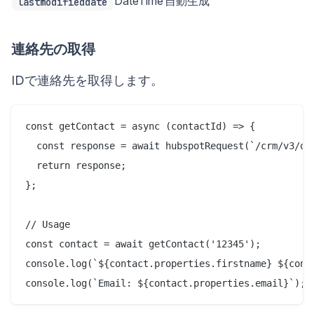
DateTime
自動生成
lastmodifieddate
連絡先の取得
IDで連絡先を取得します。
const getContact = async (contactId) => {

  const response = await hubspotRequest(`/crm/v3/obj
  return response;

};

// Usage

const contact = await getContact('12345');

console.log(`${contact.properties.firstname} ${conta