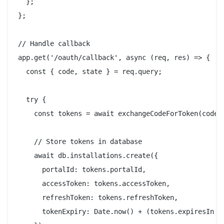
  };

};

// Handle callback

app.get('/oauth/callback', async (req, res) => {

  const { code, state } = req.query;

  try {

    const tokens = await exchangeCodeForToken(code);
    // Store tokens in database

    await db.installations.create({

      portalId: tokens.portalId,

      accessToken: tokens.accessToken,

      refreshToken: tokens.refreshToken,

      tokenExpiry: Date.now() + (tokens.expiresIn * 