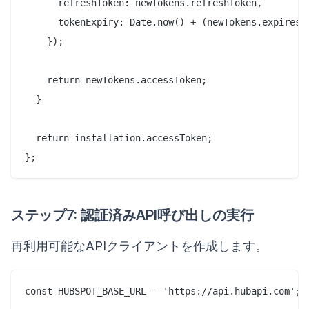
      refreshToken: newTokens.refreshToken,

      tokenExpiry: Date.now() + (newTokens.expiresIn
    });

    return newTokens.accessToken;

  }

  return installation.accessToken;

ステップ7: 認証済みAPI呼び出しの実行
再利用可能なAPIクライアントを作成します。
const HUBSPOT_BASE_URL = 'https://api.hubapi.com';
