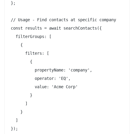
};

// Usage - Find contacts at specific company

const results = await searchContacts({

  filterGroups: [

    {

      filters: [

        {

          propertyName: 'company',

          operator: 'EQ',

          value: 'Acme Corp'

        }

      ]

    }

  ]

});
