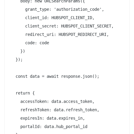
    body: new URLSearchParams({

      grant_type: 'authorization_code',

      client_id: HUBSPOT_CLIENT_ID,

      client_secret: HUBSPOT_CLIENT_SECRET,

      redirect_uri: HUBSPOT_REDIRECT_URI,

      code: code

    })

  });

  const data = await response.json();

  return {

    accessToken: data.access_token,

    refreshToken: data.refresh_token,

    expiresIn: data.expires_in,

    portalId: data.hub_portal_id
