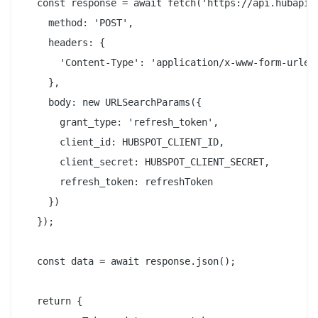
  const response = await fetch('https://api.hubapi.c
    method: 'POST',

    headers: {

      'Content-Type': 'application/x-www-form-urlenc
    },

    body: new URLSearchParams({

      grant_type: 'refresh_token',

      client_id: HUBSPOT_CLIENT_ID,

      client_secret: HUBSPOT_CLIENT_SECRET,

      refresh_token: refreshToken

    })

  });

  const data = await response.json();

  return {
