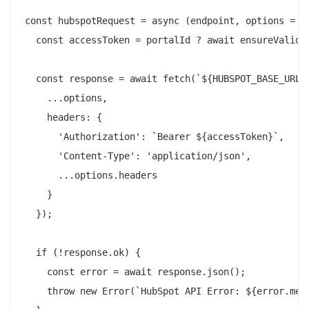
const hubspotRequest = async (endpoint, options = {}
  const accessToken = portalId ? await ensureValidTo
  const response = await fetch(`${HUBSPOT_BASE_URL}$
    ...options,

    headers: {

      'Authorization': `Bearer ${accessToken}`,

      'Content-Type': 'application/json',

      ...options.headers

    }

  });

  if (!response.ok) {

    const error = await response.json();

    throw new Error(`HubSpot API Error: ${error.mess