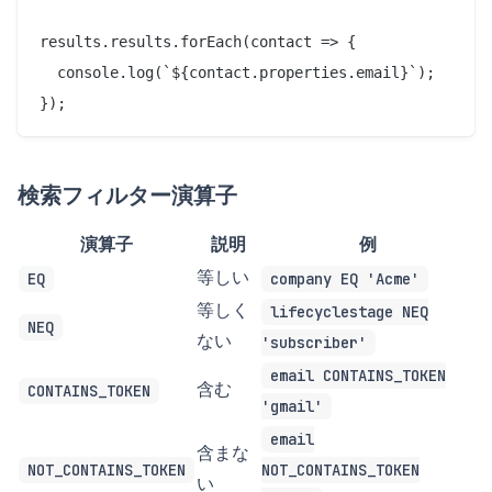
results.results.forEach(contact => {

  console.log(`${contact.properties.email}`);

検索フィルター演算子
演算子
説明
例
等しい
EQ
company EQ 'Acme'
等しく
lifecyclestage NEQ
NEQ
ない
'subscriber'
email CONTAINS_TOKEN
含む
CONTAINS_TOKEN
'gmail'
email
含まな
NOT_CONTAINS_TOKEN
NOT_CONTAINS_TOKEN
い