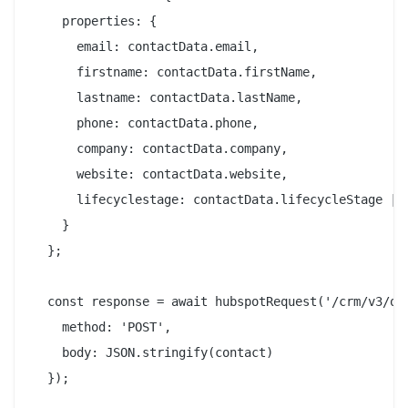
    properties: {

      email: contactData.email,

      firstname: contactData.firstName,

      lastname: contactData.lastName,

      phone: contactData.phone,

      company: contactData.company,

      website: contactData.website,

      lifecyclestage: contactData.lifecycleStage || 
    }

  };

  const response = await hubspotRequest('/crm/v3/obj
    method: 'POST',

    body: JSON.stringify(contact)

  });
