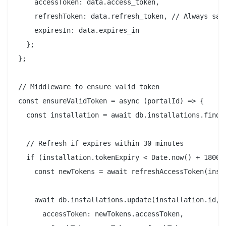
    accessToken: data.access_token,

    refreshToken: data.refresh_token, // Always save
    expiresIn: data.expires_in

  };

};

// Middleware to ensure valid token

const ensureValidToken = async (portalId) => {

  const installation = await db.installations.findBy
  // Refresh if expires within 30 minutes

  if (installation.tokenExpiry < Date.now() + 180000
    const newTokens = await refreshAccessToken(insta
    await db.installations.update(installation.id, {
      accessToken: newTokens.accessToken,
