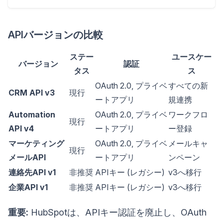
APIバージョンの比較
ステー
ユースケー
バージョン
認証
タス
ス
OAuth 2.0, プライベ
すべての新
CRM API v3
現行
ートアプリ
規連携
Automation
OAuth 2.0, プライベ
ワークフロ
現行
API v4
ートアプリ
ー登録
マーケティング
OAuth 2.0, プライベ
メールキャ
現行
メールAPI
ートアプリ
ンペーン
連絡先API v1
非推奨
APIキー (レガシー)
v3へ移行
企業API v1
非推奨
APIキー (レガシー)
v3へ移行
重要:
HubSpotは、APIキー認証を廃止し、OAuth