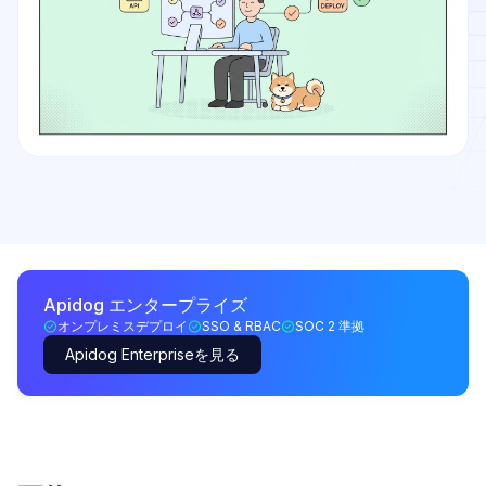
Apidog エンタープライズ
オンプレミスデプロイ
SSO & RBAC
SOC 2 準拠
Apidog Enterpriseを見る