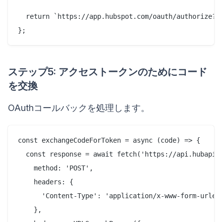
  return `https://app.hubspot.com/oauth/authorize?${
ステップ5: アクセストークンのためにコード
を交換
OAuthコールバックを処理します。
const exchangeCodeForToken = async (code) => {

  const response = await fetch('https://api.hubapi.c
    method: 'POST',

    headers: {

      'Content-Type': 'application/x-www-form-urlenc
    },
