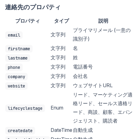
連絡先のプロパティ
プロパティ
タイプ
説明
プライマリメール (一意の
文字列
email
識別子)
文字列
名
firstname
文字列
姓
lastname
文字列
電話番号
phone
文字列
会社名
company
文字列
ウェブサイトURL
website
リード、マーケティング適
格リード、セールス適格リ
Enum
lifecyclestage
ード、商談、顧客、エバン
ジェリスト、購読者
DateTime
自動生成
createdate