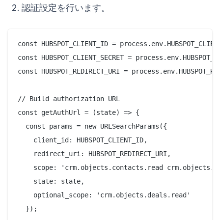
認証設定を行います。
const HUBSPOT_CLIENT_ID = process.env.HUBSPOT_CLIENT
const HUBSPOT_CLIENT_SECRET = process.env.HUBSPOT_CL
const HUBSPOT_REDIRECT_URI = process.env.HUBSPOT_RED
// Build authorization URL

const getAuthUrl = (state) => {

  const params = new URLSearchParams({

    client_id: HUBSPOT_CLIENT_ID,

    redirect_uri: HUBSPOT_REDIRECT_URI,

    scope: 'crm.objects.contacts.read crm.objects.co
    state: state,

    optional_scope: 'crm.objects.deals.read'

  });
