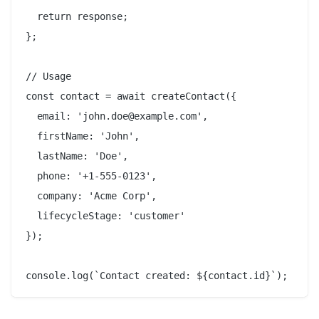
  return response;

};

// Usage

const contact = await createContact({

  email: 'john.doe@example.com',

  firstName: 'John',

  lastName: 'Doe',

  phone: '+1-555-0123',

  company: 'Acme Corp',

  lifecycleStage: 'customer'

});
