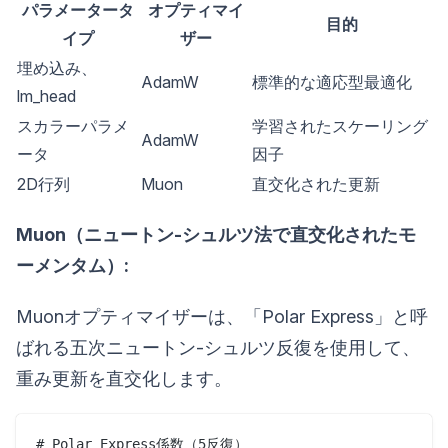
パラメータータ
オプティマイ
目的
イプ
ザー
埋め込み、
AdamW
標準的な適応型最適化
lm_head
スカラーパラメ
学習されたスケーリング
AdamW
ータ
因子
2D行列
Muon
直交化された更新
Muon（ニュートン-シュルツ法で直交化されたモ
ーメンタム）:
Muonオプティマイザーは、「Polar Express」と呼
ばれる五次ニュートン-シュルツ反復を使用して、
重み更新を直交化します。
# Polar Express係数（5反復）
