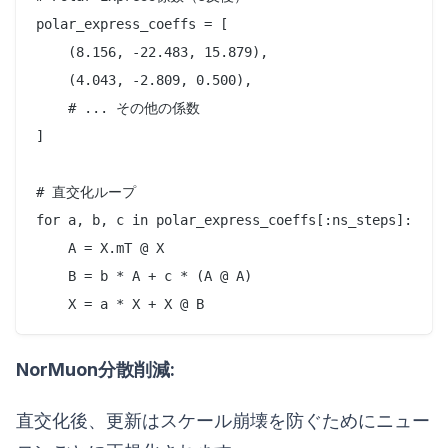
polar_express_coeffs = [

    (8.156, -22.483, 15.879),

    (4.043, -2.809, 0.500),

    # ... その他の係数

]

# 直交化ループ

for a, b, c in polar_express_coeffs[:ns_steps]:

    A = X.mT @ X

    B = b * A + c * (A @ A)

NorMuon分散削減:
直交化後、更新はスケール崩壊を防ぐためにニュー