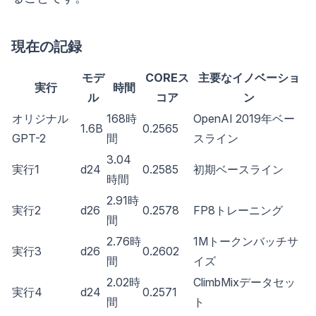
現在の記録
モデ
COREス
主要なイノベーショ
実行
時間
ル
コア
ン
オリジナル
168時
OpenAI 2019年ベー
1.6B
0.2565
GPT-2
間
スライン
3.04
実行1
d24
0.2585
初期ベースライン
時間
2.91時
実行2
d26
0.2578
FP8トレーニング
間
2.76時
1Mトークンバッチサ
実行3
d26
0.2602
間
イズ
2.02時
ClimbMixデータセッ
実行4
d24
0.2571
間
ト