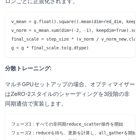
ロンごとに正規化されます。
v_mean = g.float().square().mean(dim=red_dim, keepdi
v_norm = v_mean.sum(dim=(-2, -1), keepdim=True).sqrt
final_scale = step_size * (v_norm / v_norm_new.clamp
分散トレーニング:
マルチGPUセットアップの場合、オプティマイザー
はZeRO-2スタイルのシャーディングを3段階の非
同期通信で実装します。
フェーズ1：すべての非同期reduce_scatter操作を開始

フェーズ2：reduceを待ち、更新を計算し、all_gatherを開始
