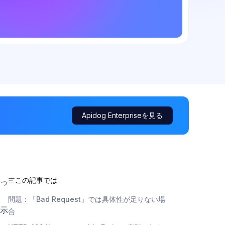
Apidog Enterpriseを見る
この記事では
っ
」
問題：「Bad Request」では具体性が足りない場
示
合