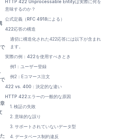
HTTP 422 Unprocessable Entityは実際に何を
意味するのか？
ス
公式定義（RFC 4918による）
構
422応答の構造
適切に構造化された422応答には以下が含まれ
で
ます。
実際の例：422を使用すべきとき
例1：ユーザー登録
、
例2：Eコマース注文
グで
422 vs. 400：決定的な違い
HTTP 422エラーの一般的な原因
章
1. 検証の失敗
文
2. 意味的な誤り
3. サポートされていないデータ型
た
4. データベース制約違反