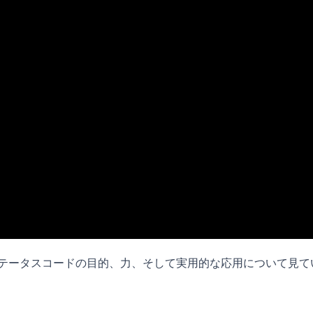
 Entityステータスコードの目的、力、そして実用的な応用について見て