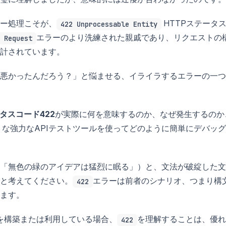
ー処理こそが、
HTTPステータ
422 Unprocessable Entity
エラーのより洗練された親戚であり、リクエストの
 Request
計されています。
悪かったんだろう？」と悩ませる、イライラするエラーの一つ
タスコード422
が実際に何を意味するのか、なぜ発生するのか
うな強力なAPIテストツールを使ってどのように簡単にデバッ
「無色の緑のアイデアは猛烈に眠る」）と、文法が破綻した文
と考えてください。
エラーは前者のシナリオ、つまり構
422
ます。
Iを構築または利用している場合、
を理解することは、優れ
422