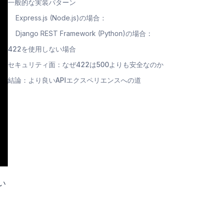
一般的な実装パターン
Express.js (Node.js)の場合：
Django REST Framework (Python)の場合：
422を使用しない場合
セキュリティ面：なぜ422は500よりも安全なのか
結論：より良いAPIエクスペリエンスへの道
い