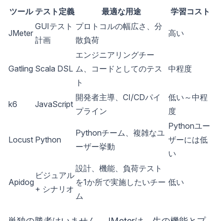
ツール
テスト定義
最適な用途
学習コスト
GUIテスト
プロトコルの幅広さ、分
JMeter
高い
計画
散負荷
エンジニアリングチー
Gatling
Scala DSL
ム、コードとしてのテス
中程度
ト
開発者主導、CI/CDパイ
低い～中程
k6
JavaScript
プライン
度
Pythonユー
Pythonチーム、複雑なユ
Locust
Python
ザーには低
ーザー挙動
い
設計、機能、負荷テスト
ビジュアル
Apidog
を1か所で実施したいチー
低い
+ シナリオ
ム
単独の勝者はいません。JMeterは、生の機能とプ