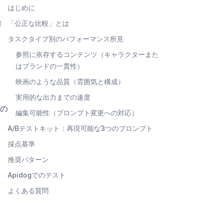
はじめに
し
前
「公正な比較」とは
タスクタイプ別のパフォーマンス所見
参照に依存するコンテンツ（キャラクターまた
はブランドの一貫性）
映画のような品質（雰囲気と構成）
。
実用的な出力までの速度
の
編集可能性（プロンプト変更への対応）
A/Bテストキット：再現可能な3つのプロンプト
採点基準
推奨パターン
Apidogでのテスト
よくある質問