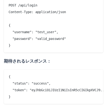
POST /api/login

Content-Type: application/json

{

  "username": "test_user",

  "password": "valid_password"

期待されるレスポンス：
{

  "status": "success",

  "token": "eyJhbGciOiJIUzI1NiIsInR5cCI6IkpXVCJ9..."