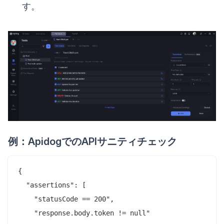
す。
例：ApidogでのAPIサニティチェック
{

  "assertions": [

    "statusCode == 200",

    "response.body.token != null"
