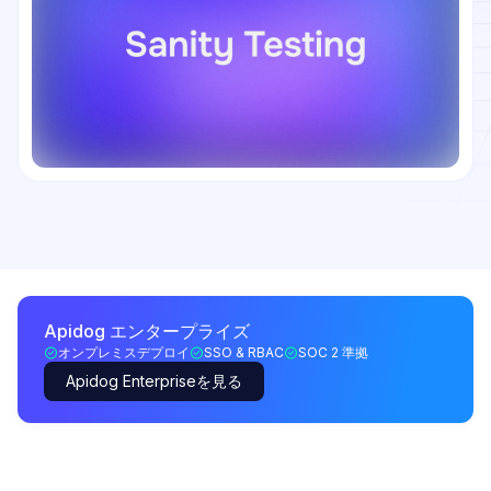
Apidog エンタープライズ
オンプレミスデプロイ
SSO & RBAC
SOC 2 準拠
Apidog Enterpriseを見る