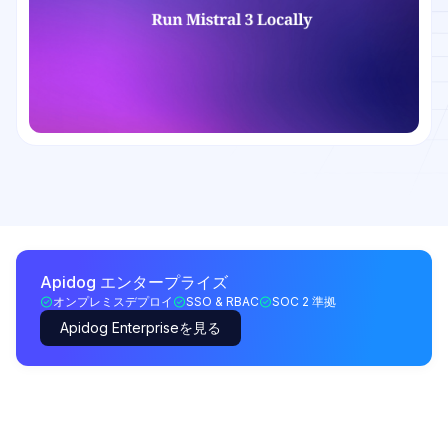
Apidog エンタープライズ
オンプレミスデプロイ
SSO & RBAC
SOC 2 準拠
Apidog Enterpriseを見る