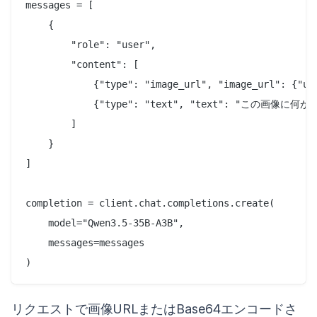
messages = [

    {

        "role": "user",

        "content": [

            {"type": "image_url", "image_url": {"url
            {"type": "text", "text": "この画像に何
        ]

    }

]

completion = client.chat.completions.create(

    model="Qwen3.5-35B-A3B",

    messages=messages

リクエストで画像URLまたはBase64エンコードさ