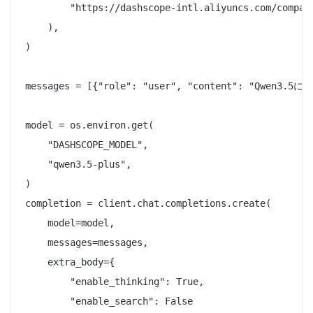
        "https://dashscope-intl.aliyuncs.com/compati
    ),

)

messages = [{"role": "user", "content": "Qwen
model = os.environ.get(

    "DASHSCOPE_MODEL",

    "qwen3.5-plus",

)

completion = client.chat.completions.create(

    model=model,

    messages=messages,

    extra_body={

        "enable_thinking": True,

        "enable_search": False
