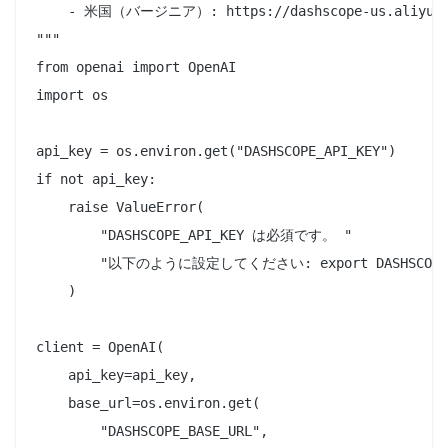
    - 米国（バージニア）: https://dashscope-us.aliyuncs.
"""

from openai import OpenAI

import os

api_key = os.environ.get("DASHSCOPE_API_KEY")

if not api_key:

    raise ValueError(

        "DASHSCOPE_API_KEY は必須です。 "

        "以下のように設定してください: export DASHSCOPE_API
    )

client = OpenAI(

    api_key=api_key,

    base_url=os.environ.get(

        "DASHSCOPE_BASE_URL",
