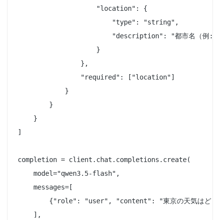
                    "location": {

                        "type": "string",

                        "description": "都市名（例: S
                    }

                },

                "required": ["location"]

            }

        }

    }

]

completion = client.chat.completions.create(

    model="qwen3.5-flash",

    messages=[

        {"role": "user", "content": "東京の天気はど
    ],
