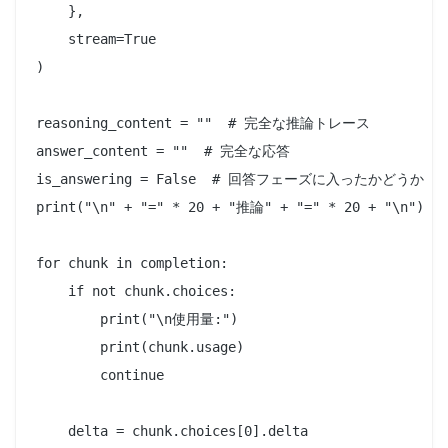
    },

    stream=True

)

reasoning_content = ""  # 完全な推論トレース

answer_content = ""  # 完全な応答

is_answering = False  # 回答フェーズに入ったかどうか

print("\n" + "=" * 20 + "推論" + "=" * 20 + "\n")

for chunk in completion:

    if not chunk.choices:

        print("\n使用量:")

        print(chunk.usage)

        continue

    delta = chunk.choices[0].delta
