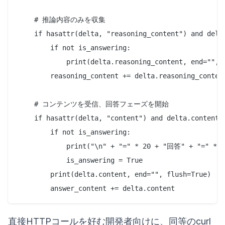
    # 推論内容のみを収集

    if hasattr(delta, "reasoning_content") and delta
        if not is_answering:

            print(delta.reasoning_content, end="", f
        reasoning_content += delta.reasoning_content
    # コンテンツを受信、回答フェーズを開始

    if hasattr(delta, "content") and delta.content:

        if not is_answering:

            print("\n" + "=" * 20 + "回答" + "=" * 20
            is_answering = True

        print(delta.content, end="", flush=True)

直接HTTPコールを好む開発者向けに、同等のcurl