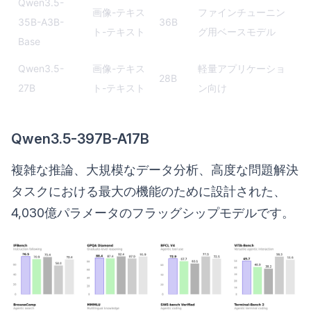
Qwen3.5-
画像-テキス
ファインチューニン
35B-A3B-
36B
ト-テキスト
グ用ベースモデル
Base
Qwen3.5-
画像-テキス
軽量アプリケーショ
28B
27B
ト-テキスト
ン向け
Qwen3.5-397B-A17B
複雑な推論、大規模なデータ分析、高度な問題解決
タスクにおける最大の機能のために設計された、
4,030億パラメータのフラッグシップモデルです。