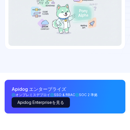
Apidog エンタープライズ
オンプレミスデプロイ
SSO & RBAC
SOC 2 準拠
Apidog Enterpriseを見る