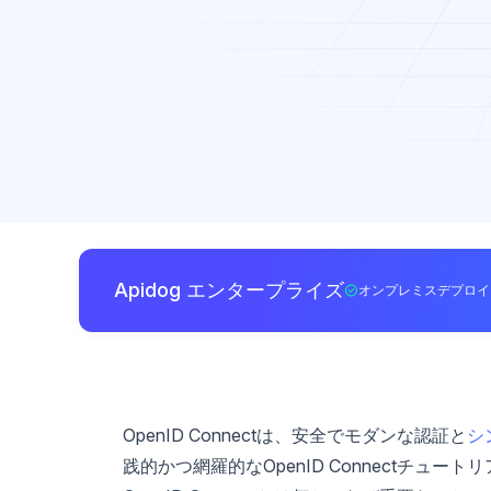
Apidog エンタープライズ
オンプレミスデプロイ
OpenID Connectは、安全でモダンな認証と
シ
践的かつ網羅的なOpenID Connectチ