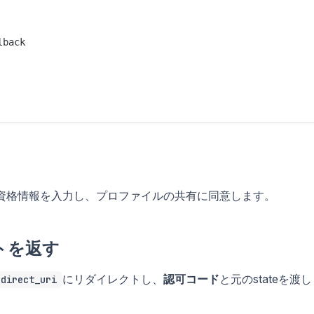
back

は資格情報を入力し、プロファイルの共有に同意します。
トを返す
にリダイレクトし、
認可コード
と元のstateを渡
edirect_uri