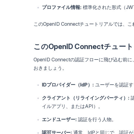
プロファイル情報:
標準化された形式（JW
このOpenID Connectチュートリアル
このOpenID Connectチ
OpenID Connectの認証フローに飛び
おきましょう。
IDプロバイダー（IdP）:
ユーザーを認証するサ
クライアント（リライイングパーティ）:
イルアプリ、またはAPI）。
エンドユーザー:
認証を行う人物。
認可サーバー:
通常、IdPと同じで、認証