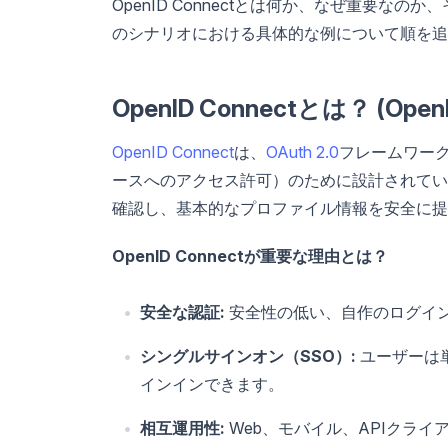
OpenID Connectとは何か、なぜ重要
のシナリオにおける具体的な例について順を追
OpenID Connectとは？ (Op
OpenID Connect
は、
OAuth 2.0
フレームワーク
ースへのアクセス許可）のために設計されているの
確認し、基本的なプロファイル情報を安全に提
OpenID Connectが重要な理由とは？
安全な認証:
安全性の低い、自作のログイ
シングルサインオン（SSO）:
ユーザーは
インインできます。
相互運用性:
Web、モバイル、APIクライ