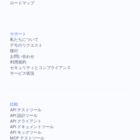
ロードマップ
サポート
私たちについて
デモのリクエスト
移行
お問い合わせ
利用規約
セキュリティとコンプライアンス
サービス状況
比較
API テストツール
API 設計ツール
API クライアント
API ドキュメントツール
API モックツール
MCP テストツール