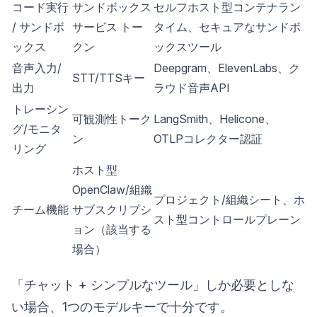
コード実行
サンドボックス
セルフホスト型コンテナラン
/ サンドボ
サービス トー
タイム、セキュアなサンドボ
ックス
クン
ックスツール
音声入力/
Deepgram、ElevenLabs、ク
STT/TTSキー
出力
ラウド音声API
トレーシン
可観測性トーク
LangSmith、Helicone、
グ/モニタ
ン
OTLPコレクター認証
リング
ホスト型
OpenClaw/組織
プロジェクト/組織シート、ホ
チーム機能
サブスクリプシ
スト型コントロールプレーン
ョン（該当する
場合）
「チャット + シンプルなツール」しか必要としな
い場合、1つのモデルキーで十分です。