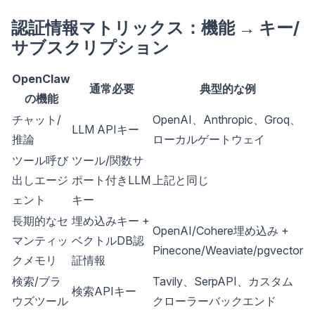
認証情報マトリックス：機能 → キー/
サブスクリプション
OpenClaw
通常必要
典型的な例
の機能
チャット/
OpenAI、Anthropic、Groq、
LLM APIキー
推論
ローカルゲートウェイ
ツール呼び
ツール/関数サ
出しエージ
ポート付きLLM
上記と同じ
ェント
キー
長期的なセ
埋め込みキー +
OpenAI/Cohere埋め込み +
マンティッ
ベクトルDB認
Pinecone/Weaviate/pgvector
クメモリ
証情報
検索/ブラ
Tavily、SerpAPI、カスタム
検索APIキー
ウズツール
クローラーバックエンド