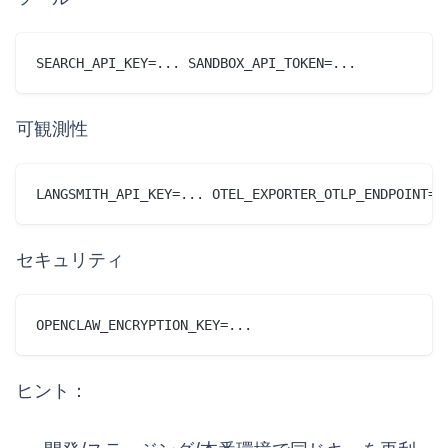
SEARCH_API_KEY=... SANDBOX_API_TOKEN=...
可観測性
LANGSMITH_API_KEY=... OTEL_EXPORTER_OTLP_ENDPOINT=.
セキュリティ
OPENCLAW_ENCRYPTION_KEY=...
ヒント：