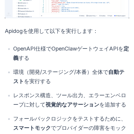
Apidogを使用して以下を実行します：
OpenAPI仕様でOpenClawゲートウェイAPIを
定
義
する
環境（開発/ステージング/本番）全体で
自動テ
スト
を実行する
レスポンス構造、ツール出力、エラーエンベロ
ープに対して
視覚的なアサーション
を追加する
フォールバックロジックをテストするために、
スマートモック
でプロバイダーの障害をモック