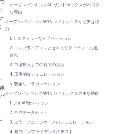
で
オープンバンキングAPIサンドボックスが不可欠
別
な理由
の
オープンバンキングAPIサンドボックスが必要な理
法
由
1. リスクフリーなイノベーション
2. コンプライアンスとセキュリティテストの迅
速化
3. 市場投入までの時間の短縮
4. 現実的なシミュレーション
ン
5. 安全なコラボレーション
銀
オープンバンキングAPIサンドボックスの主な機能
バ
1. フルAPIカバレッジ
2. 合成データセット
し
3. エラーとエッジケースのシミュレーション
4. 規制コンプライアンスのテスト