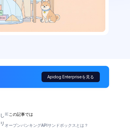
Apidog Enterpriseを見る
この記事では
し
リ
オープンバンキングAPIサンドボックスとは？