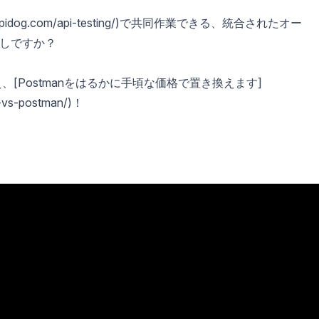
pidog.com/api-testing/)で共同作業できる、統合されたオー
しですか？
え、[Postmanをはるかに手頃な価格で置き換えます]
g-vs-postman/)！