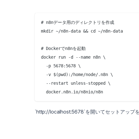
# n8nデータ用のディレクトリを作成

mkdir ~/n8n-data && cd ~/n8n-data

# Dockerでn8nを起動

docker run -d --name n8n \

  -p 5678:5678 \

  -v $(pwd):/home/node/.n8n \

  --restart unless-stopped \

`http://localhost:5678`を開い