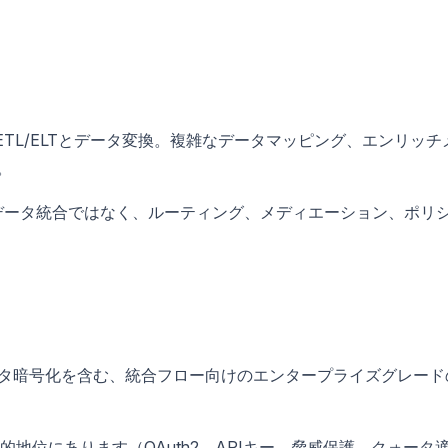
度なETL/ELTとデータ変換。複雑なデータマッピング、エンリッチ
。
データ統合ではなく、ルーティング、メディエーション、ポリ
、データ暗号化を含む、統合フロー向けのエンタープライズグレード
的地位にあります（OAuth2、APIキー、脅威保護、クォータ