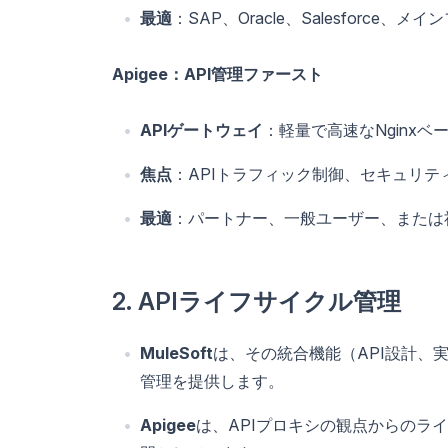
最適
：SAP、Oracle、Salesforc
Apigee：API管理ファースト
APIゲートウェイ
：軽量で高速なNginxベ
焦点
：APIトラフィック制御、セキュリ
最適
：パートナー、一般ユーザー、または
2. APIライフサイクル管理
MuleSoft
は、その統合機能（API設計、
管理を提供します。
Apigee
は、APIプロキシの観点からのラ