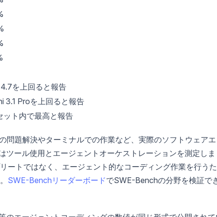
%
%
%
%
s 4.7を上回ると報告
ni 3.1 Proを上回ると報告
セット内で最高と報告
hは、GitHubの問題解決やターミナルでの作業など、実際のソフトウェア
lasはツール使用とエージェントオーケストレーションを測定しま
リートではなく、エージェント的なコーディング作業を行うた
。
SWE-Benchリーダーボード
でSWE-Benchの分野を検証で
ついては、同等のエージェントコーディングの数値が同じ形式で公開されて