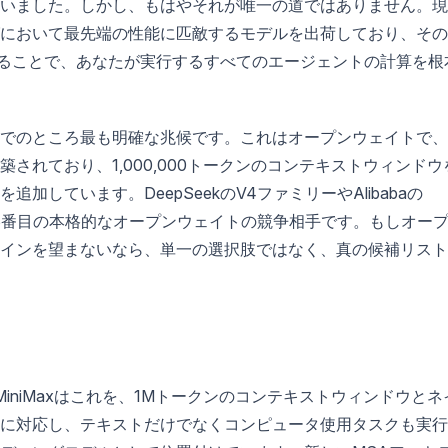
いました。しかし、もはやそれが唯一の道ではありません。現
において最先端の性能に匹敵するモデルを出荷しており、その
することで、あなたが実行するすべてのエージェントの計算を根
し、これまでのところ最も明確な兆候です。これはオープンウェイトで
されており、1,000,000トークンのコンテキストウィンドウ
しています。DeepSeekのV4ファミリーやAlibabaの
した3番目の本格的なオープンウェイトの競争相手です。もしオー
インを望まないなら、単一の選択肢ではなく、真の候補リスト
。MiniMaxはこれを、1Mトークンのコンテキストウィンドウとネ
に対応し、テキストだけでなくコンピュータ使用タスクも実行