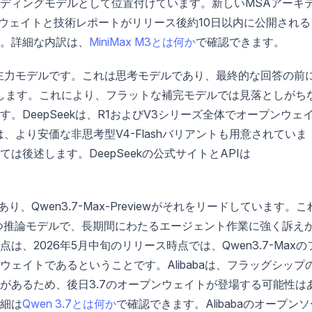
ディングモデルとして位置付けています。新しいMSAアーキ
プンウェイトと技術レポートがリリース後約10日以内に公開される
。詳細な内訳は、
MiniMax M3とは何か
で確認できます。
ィングの主力モデルです。これは思考モデルであり、最終的な回答の前
します。これにより、フラットな補完モデルでは見落としがち
DeepSeekは、R1およびV3シリーズ全体でオープンウェ
は、より安価な非思考型V4-Flashバリアントも用意されていま
後述します。DeepSeekの公式サイトとAPIは
であり、Qwen3.7-Max-Previewがそれをリードしています。こ
つ推論モデルで、長期間にわたるエージェント作業に強く訴え
、2026年5月中旬のリリース時点では、Qwen3.7-Maxの
ェイトであるということです。Alibabaは、フラッグシップ
があるため、後日3.7のオープンウェイトが登場する可能性は
細は
Qwen 3.7とは何か
で確認できます。Alibabaのオープンソ