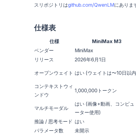
スリポジトリは
github.com/QwenLM
にありま
仕様表
仕様
MiniMax M3
ベンダー
MiniMax
リリース
2026年6月1日
オープンウェイト
はい (ウェイトは〜10日以内
コンテキストウィ
1,000,000トークン
ンドウ
はい (画像+動画、コンピュ
マルチモーダル
ーター使用)
推論 / 思考モード
はい
パラメータ数
未開示