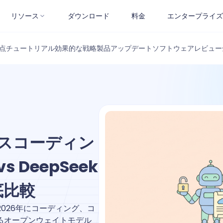
リソース
ダウンロード
料金
エンタープライズ
点
チュートリアル
効果的な戦略
製品アップデート
ソフトウェアレビュー
ースコーディン
s DeepSeek
徹底比較
 3.7：2026年にコーディング、コ
るオープンウェイトモデル