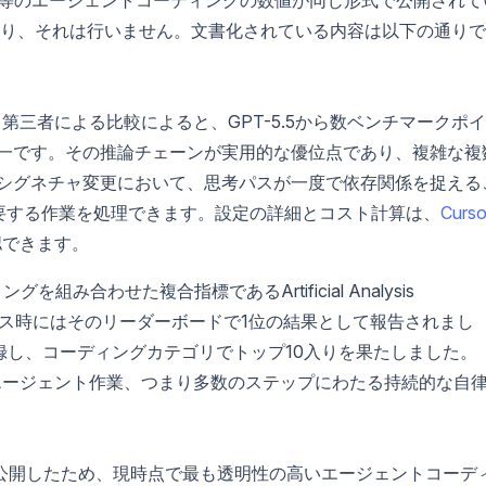
り、それは行いません。文書化されている内容は以下の通りで
力は、第三者による比較によると、GPT-5.5から数ベンチマークポ
一です。その推論チェーンが実用的な優位点であり、複雑な複
シグネチャ変更において、思考パスが一度で依存関係を捉える
要する作業を処理できます。設定の詳細とコスト計算は、
Curso
認できます。
を組み合わせた複合指標であるArtificial Analysis
獲得し、リリース時にはそのリーダーボードで1位の結果として報告されまし
loを記録し、コーディングカテゴリでトップ10入りを果たしました。
たるエージェント作業、つまり多数のステップにわたる持続的な自
公開したため、現時点で最も透明性の高いエージェントコーデ