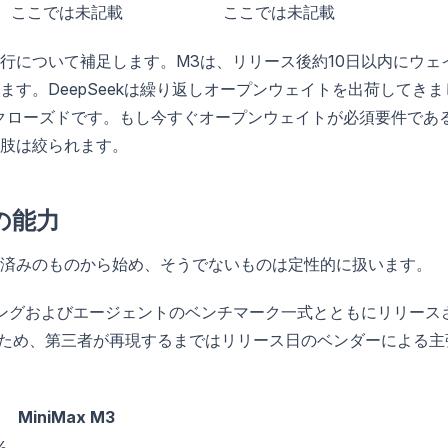
ここでは未記載
ここでは未記載
行について補足します。M3は、リリース後約10日以内にウェ
す。DeepSeekは繰り返しオープンウェイトを出荷してきま
ではクローズドです。もし今すぐオープンウェイトが必須要件であ
肢は絞られます。
の能力
済みのものから始め、そうでないものは定性的に扱います。
ーディングおよびエージェントのベンチマーク一式とともにリリース
あるため、第三者が再現するまではリリース日のベンダーによる主
MiniMax M3
%