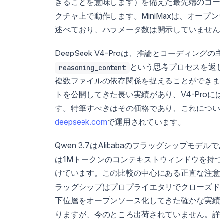
きることを意味します）を備えた最先端のコー
クチャ上で動作します。MiniMaxは、オー
述べており、パラメータ数は開示していません
DeepSeek V4-Proは、推論とコーデ
という思考プロセスを返
reasoning_content
複数ファイルの依存関係を捉えることができます。
トを公開してきた長い実績があり、V4-Proに
す。特筆すべきはその価格であり、これについては
deepseek.com
で運用されています。
Qwen 3.7はAlibabaのフラッグシップモデル
は1Mトークンのコンテキストウィンドウを持
けています。この比較の中心にある正直な注意点は
ラッグシップはプロプライエタリでクローズドウ
下位層をオープンソース化してきた確かな実績
りますが、今のところ出荷されていません。詳