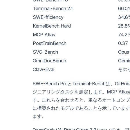
Terminal-Bench 2.1
66.0
SWE-fficiency
34.8
KernelBench Hard
28.8
MCP Atlas
74.2
PostTrainBench
0.37
SVG-Bench
Opu
OmniDocBench
Gemi
Claw-Eval
その
SWE-Bench ProとTerminal-Benc
ジニアリングタスクを測定します。MCP At
す。これらを合わせると、単なるオートコンプ
に構築されたモデルであることを示しています
ます。
DeepSeek V4-ProとQwen 3.7に