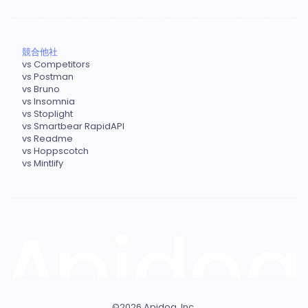
競合他社
vs Competitors
vs Postman
vs Bruno
vs Insomnia
vs Stoplight
vs Smartbear RapidAPI
vs Readme
vs Hoppscotch
vs Mintlify
©
2026
Apidog, Inc.