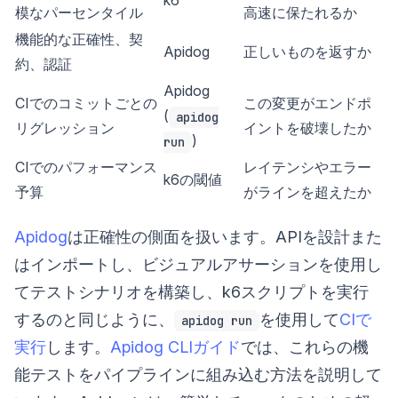
模なパーセンタイル
高速に保たれるか
機能的な正確性、契
Apidog
正しいものを返すか
約、認証
Apidog
CIでのコミットごとの
この変更がエンドポ
(
apidog
リグレッション
イントを破壊したか
)
run
CIでのパフォーマンス
レイテンシやエラー
k6の閾値
予算
がラインを超えたか
Apidog
は正確性の側面を扱います。APIを設計また
はインポートし、ビジュアルアサーションを使用し
てテストシナリオを構築し、k6スクリプトを実行
するのと同じように、
を使用して
CIで
apidog run
実行
します。
Apidog CLIガイド
では、これらの機
能テストをパイプラインに組み込む方法を説明して