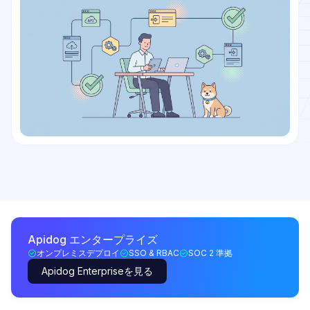
Apidog エンタープライズ
オンプレミスデプロイ
SSO & RBAC
SOC 2 準拠
Apidog Enterpriseを見る