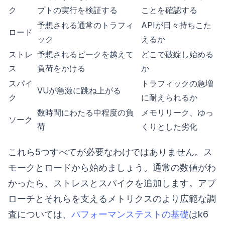
ク
プトの実行を検証する
ことを確認する
予想される通常のトラフィ
APIが日々持ちこた
ロード
ック
えるか
ストレ
予想されるピークを越えて
どこで破綻し始める
ス
負荷をかける
か
スパイ
トラフィックの急増
VUが急激に跳ね上がる
ク
に耐えられるか
数時間にわたる中程度の負
メモリリーク、ゆっ
ソーク
荷
くりとした劣化
これら5つすべてが必要なわけではありません。ス
モークとロードから始めましょう。通常の数値がわ
かったら、ストレスとスパイクを追加します。アプ
ローチとそれらを支えるメトリクスのより広範な調
査については、
パフォーマンステストの基礎
はk6