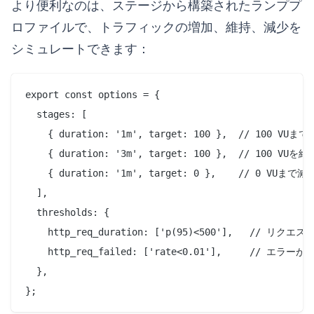
より便利なのは、ステージから構築されたランププ
ロファイルで、トラフィックの増加、維持、減少を
シミュレートできます：
export const options = {

  stages: [

    { duration: '1m', target: 100 },  // 100 VUまで
    { duration: '3m', target: 100 },  // 100 VUを維持
    { duration: '1m', target: 0 },    // 0 VUまで減少
  ],

  thresholds: {

    http_req_duration: ['p(95)<500'],   // リクエス
    http_req_failed: ['rate<0.01'],     // エラーが1
  },
