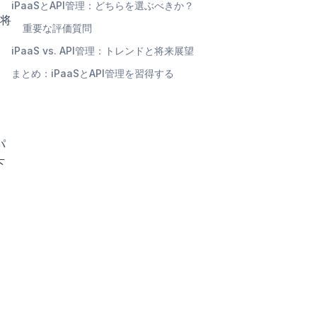
iPaaSとAPI管理：どちらを選ぶべきか？
将
重要な評価質問
iPaaS vs. API管理：トレンドと将来展望
まとめ：iPaaSとAPI管理を習得する
パ
下