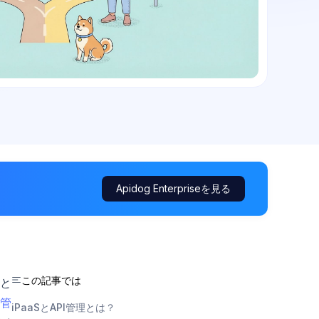
Apidog Enterpriseを見る
この記事では
と
I管
iPaaSとAPI管理とは？