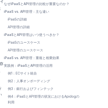
イ
なぜiPaaSとAPI管理の比較が重要なのか？
た
iPaaS vs. API管理：主な違い
iPaaSの詳細
API管理の詳細
iPaaSとAPI管理はいつ使うべきか？
iPaaSのユースケース
API管理のユースケース
iPaaS vs. API管理：重複と相乗効果
存
実践例：iPaaSとAPI管理の活用
、
例1：ECサイト統合
例2：人事オンボーディング
を
例3：銀行およびフィンテック
い
例4：iPaaSとAPI管理の状況におけるApidogの
利用