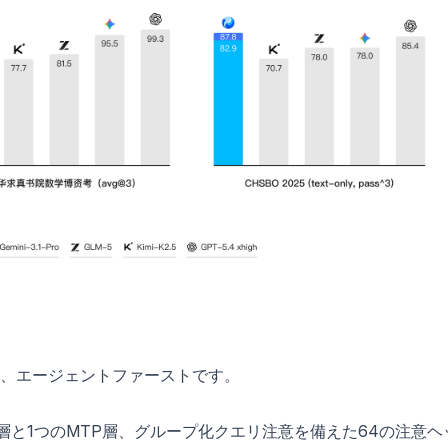
、エージェントファーストです。
erts、80層と1つのMTP層、グループ化クエリ注意を備えた64の注意ヘ