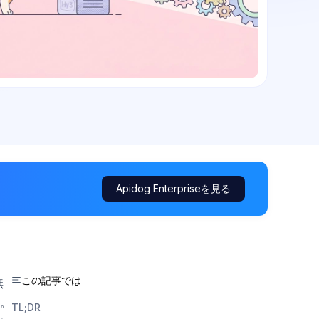
Apidog Enterpriseを見る
この記事では
無
。
TL;DR