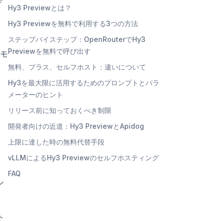
デ
Hy3 Previewとは？
Hy3 Previewを無料で利用する3つの方法
ステップバイステップ：OpenRouterでHy3
Previewを無料で呼び出す
論モ
無料、プラス、セルフホスト：違いについて
Hy3を最大限に活用するためのプロンプトとパラ
メーターのヒント
」
リリース前に知っておくべき制限
開発者向けの近道：Hy3 PreviewとApidog
上限に達した時の無料代替手段
vLLMによるHy3 Previewのセルフホスティング
FAQ
ル
ト