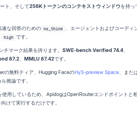
パート、そして
256Kトークンのコンテキストウィンドウ
を持っ
高速な回答のための
、エージェントおよびコーディ
no_think
と
です。
high
ンチマーク結果を誇ります。
SWE-bench Verified 74.4
、
nd 87.2
、
MMLU 87.42
です。
の無料ティア、Hugging Faceの
Hy3-preview Space
、また
カル推論です。
スキーマを使用しているため、ApidogはOpenRouterエンドポイントと
トを向けて実行するだけです。