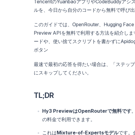
TencentのYuanbaoアプリやCodeBuddyア
ルを、今日から自分のコードから無料で呼び出
このガイドでは、OpenRouter、Hugging 
Preview APIを無料で利用する方法を紹介
ードや、使い捨てスクリプトを書かずにApid
ボタン
最速で最初の応答を得たい場合は、「ステップバイステ
にスキップしてください。
TL;DR
Hy3 PreviewはOpenRouterで無料です
の料金で利用できます。
これは
Mixture-of-Expertsモデル
です。