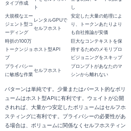
タイプ作成
ト
し
大規模なエー
安定した大量の処理によ
レンタルGPUで
ジェント型コ
り、トークンあたりより
セルフホスト
ーディング
も自社推論が安価
時折の100万
巨大なコンテキストを保
トークンジョ
ホスト型API
持するためのメモリプロ
ブ
ビジョニングをスキップ
プライバシー
プロンプトがあなたのマ
セルフホスト
に敏感な作業
シンから離れない
パターンは単純です。少量またはバースト的なボリ
ュームはホスト型APIに有利です。ウェイトが公開
されれば、大量かつ安定したボリュームはセルフホ
スティングに有利です。プライバシーの必要性があ
る場合は、ボリュームに関係なくセルフホスティン