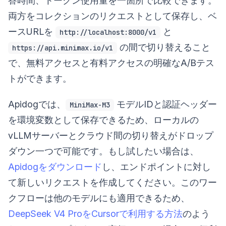
答時間、トークン使用量を一箇所で比較できます。
両方をコレクションのリクエストとして保存し、ベ
ースURLを
と
http://localhost:8000/v1
の間で切り替えること
https://api.minimax.io/v1
で、無料アクセスと有料アクセスの明確なA/Bテス
トができます。
Apidogでは、
モデルIDと認証ヘッダー
MiniMax-M3
を環境変数として保存できるため、ローカルの
vLLMサーバーとクラウド間の切り替えがドロップ
ダウン一つで可能です。もし試したい場合は、
Apidogをダウンロード
し、エンドポイントに対し
て新しいリクエストを作成してください。このワー
クフローは他のモデルにも適用できるため、
DeepSeek V4 ProをCursorで利用する方法
のよう