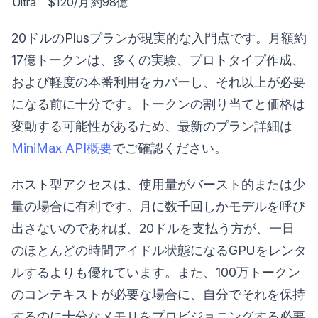
Ultra
$120/月
約98億
20ドルのPlusプランが現実的な入門点です。月額約
17億トークンは、多くの実験、プロトタイプ作成、
および軽度の本番利用をカバーし、それ以上が必要
になる前に十分です。トークンの割り当てと価格は
変動する可能性があるため、最新のプラン詳細は
MiniMax API概要
でご確認ください。
ホスト型アクセスは、使用量がバースト的または少
量の場合に有利です。月に数千回しかモデルを呼び
出さないのであれば、20ドルを支払う方が、一日
のほとんどの時間アイドル状態になるGPUをレンタ
ルするよりも優れています。また、100万トークン
のコンテキストが必要な場合に、自分でそれを保持
するのに十分なメモリをプロビジョニングする必要