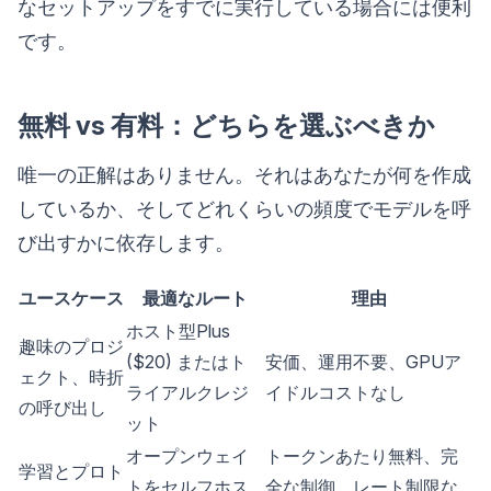
なセットアップをすでに実行している場合には便利
です。
無料 vs 有料：どちらを選ぶべきか
唯一の正解はありません。それはあなたが何を作成
しているか、そしてどれくらいの頻度でモデルを呼
び出すかに依存します。
ユースケース
最適なルート
理由
ホスト型Plus
趣味のプロジ
($20) またはト
安価、運用不要、GPUア
ェクト、時折
ライアルクレジ
イドルコストなし
の呼び出し
ット
オープンウェイ
トークンあたり無料、完
学習とプロト
トをセルフホス
全な制御、レート制限な