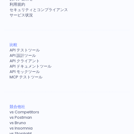
利用規約
セキュリティとコンプライアンス
サービス状況
比較
API テストツール
API 設計ツール
API クライアント
API ドキュメントツール
API モックツール
MCP テストツール
競合他社
vs Competitors
vs Postman
vs Bruno
vs Insomnia
vs Stoplight