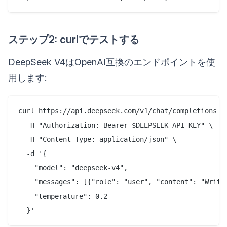
ステップ2: curlでテストする
DeepSeek V4はOpenAI互換のエンドポイントを使
用します:
curl https://api.deepseek.com/v1/chat/completions \

  -H "Authorization: Bearer $DEEPSEEK_API_KEY" \

  -H "Content-Type: application/json" \

  -d '{

    "model": "deepseek-v4",

    "messages": [{"role": "user", "content": "Write
    "temperature": 0.2
