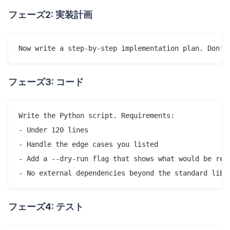
フェーズ2: 実装計画
フェーズ3: コード
Write the Python script. Requirements:

- Under 120 lines

- Handle the edge cases you listed

- Add a --dry-run flag that shows what would be rena
フェーズ4: テスト