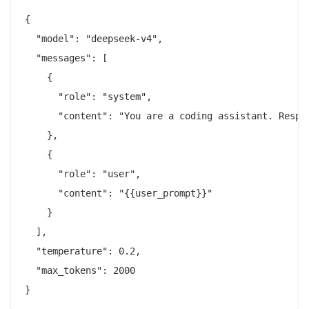
{

  "model": "deepseek-v4",

  "messages": [

    {

      "role": "system",

      "content": "You are a coding assistant. Respon
    },

    {

      "role": "user",

      "content": "{{user_prompt}}"

    }

  ],

  "temperature": 0.2,

  "max_tokens": 2000
