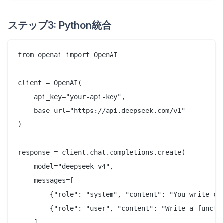
ステップ3: Python統合
from openai import OpenAI

client = OpenAI(

    api_key="your-api-key",

    base_url="https://api.deepseek.com/v1"

)

response = client.chat.completions.create(

    model="deepseek-v4",

    messages=[

        {"role": "system", "content": "You write cl
        {"role": "user", "content": "Write a functi
    ],
