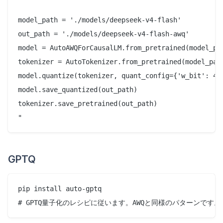
model_path = './models/deepseek-v4-flash'

out_path = './models/deepseek-v4-flash-awq'

model = AutoAWQForCausalLM.from_pretrained(model_pat
tokenizer = AutoTokenizer.from_pretrained(model_path
model.quantize(tokenizer, quant_config={'w_bit': 4, 
model.save_quantized(out_path)

tokenizer.save_pretrained(out_path)

GPTQ
pip install auto-gptq
