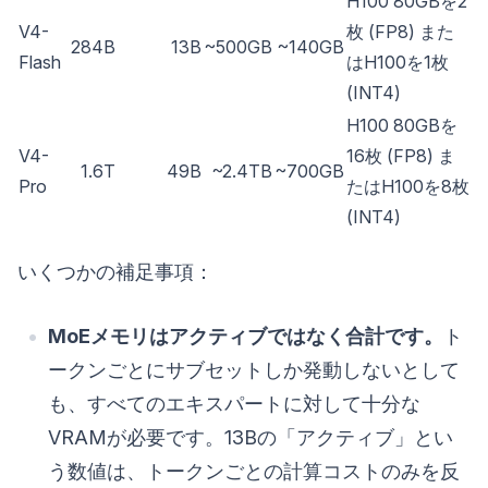
H100 80GBを2
V4-
枚 (FP8) また
284B
13B
~500GB
~140GB
Flash
はH100を1枚
(INT4)
H100 80GBを
V4-
16枚 (FP8) ま
1.6T
49B
~2.4TB
~700GB
Pro
たはH100を8枚
(INT4)
いくつかの補足事項：
MoEメモリはアクティブではなく合計です。
ト
ークンごとにサブセットしか発動しないとして
も、すべてのエキスパートに対して十分な
VRAMが必要です。13Bの「アクティブ」とい
う数値は、トークンごとの計算コストのみを反