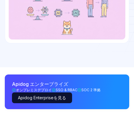
Apidog エンタープライズ
オンプレミスデプロイ
SSO & RBAC
SOC 2 準拠
Apidog Enterpriseを見る