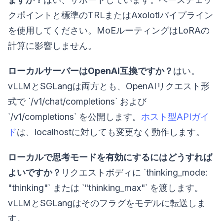
クポイントと標準のTRLまたはAxolotlパイプライン
を使用してください。MoEルーティングはLoRAの
計算に影響しません。
ローカルサーバーはOpenAI互換ですか？
はい。
vLLMとSGLangは両方とも、OpenAIリクエスト形
式で `/v1/chat/completions` および
`/v1/completions` を公開します。
ホスト型APIガイ
ド
は、localhostに対しても変更なく動作します。
ローカルで思考モードを有効にするにはどうすれば
よいですか？
リクエストボディに `thinking_mode:
"thinking"` または `"thinking_max"` を渡します。
vLLMとSGLangはそのフラグをモデルに転送しま
す。