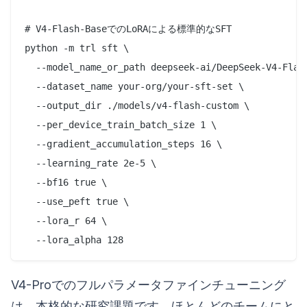
# V4-Flash-BaseでのLoRAによる標準的なSFT

python -m trl sft \

  --model_name_or_path deepseek-ai/DeepSeek-V4-Flash
  --dataset_name your-org/your-sft-set \

  --output_dir ./models/v4-flash-custom \

  --per_device_train_batch_size 1 \

  --gradient_accumulation_steps 16 \

  --learning_rate 2e-5 \

  --bf16 true \

  --use_peft true \

  --lora_r 64 \

V4-Proでのフルパラメータファインチューニング
は、本格的な研究課題です。ほとんどのチームにと