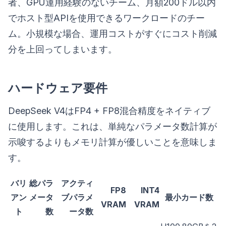
者、GPU運用経験のないチーム、月額200ドル以内
でホスト型APIを使用できるワークロードのチー
ム。小規模な場合、運用コストがすぐにコスト削減
分を上回ってしまいます。
ハードウェア要件
DeepSeek V4はFP4 + FP8混合精度をネイティブ
に使用します。これは、単純なパラメータ数計算が
示唆するよりもメモリ計算が優しいことを意味しま
す。
バリ
総パラ
アクティ
FP8
INT4
アン
メータ
ブパラメ
最小カード数
VRAM
VRAM
ト
数
ータ数