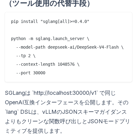
（ツール使用の代替手段）
pip install "sglang[all]>=0.4.0"

python -m sglang.launch_server \

  --model-path deepseek-ai/DeepSeek-V4-Flash \

  --tp 2 \

  --context-length 1048576 \

SGLangは `http://localhost:30000/v1` で同じ
OpenAI互換インターフェースを公開します。その
`lang` DSLは、vLLMのJSONスキーマガイダンス
よりもクリーンな関数呼び出しとJSONモードプリ
ミティブを提供します。