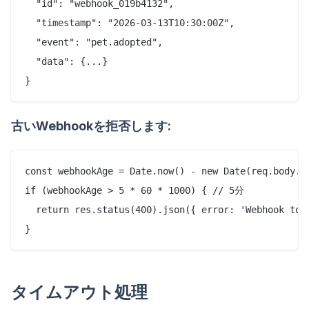
  "id": "webhook_019b4132",

  "timestamp": "2026-03-13T10:30:00Z",

  "event": "pet.adopted",

  "data": {...}

古いWebhookを拒否します:
const webhookAge = Date.now() - new Date(req.body.ti
if (webhookAge > 5 * 60 * 1000) { // 5分

  return res.status(400).json({ error: 'Webhook too 
タイムアウト処理