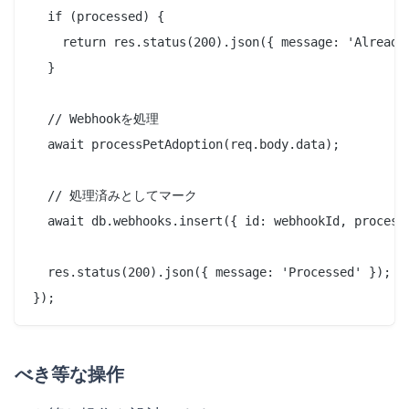
  if (processed) {

    return res.status(200).json({ message: 'Already 
  }

  // Webhookを処理

  await processPetAdoption(req.body.data);

  // 処理済みとしてマーク

  await db.webhooks.insert({ id: webhookId, processe
  res.status(200).json({ message: 'Processed' });

べき等な操作