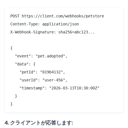
POST https://client.com/webhooks/petstore

Content-Type: application/json

X-Webhook-Signature: sha256=abc123...

{

  "event": "pet.adopted",

  "data": {

    "petId": "019b4132",

    "userId": "user-456",

    "timestamp": "2026-03-13T10:30:00Z"

  }

4. クライアントが応答します: