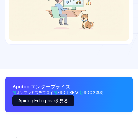
Apidog エンタープライズ
オンプレミスデプロイ
SSO & RBAC
SOC 2 準拠
Apidog Enterpriseを見る