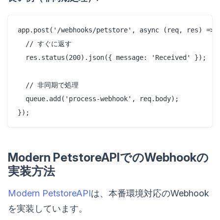
app.post('/webhooks/petstore', async (req, res) => {
  // すぐに返す

  res.status(200).json({ message: 'Received' });

  // 非同期で処理

  queue.add('process-webhook', req.body);

Modern PetstoreAPIでのWebhookの
実装方法
Modern PetstoreAPI
は、本番環境対応のWebhook
を実装しています。