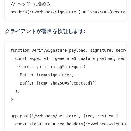
// ヘッダーに含める

クライアントが署名を検証します:
function verifySignature(payload, signature, secret)
  const expected = generateSignature(payload, secret
  return crypto.timingSafeEqual(

    Buffer.from(signature),

    Buffer.from(`sha256=${expected}`)

  );

}

app.post('/webhooks/petstore', (req, res) => {

  const signature = req.headers['x-webhook-signature