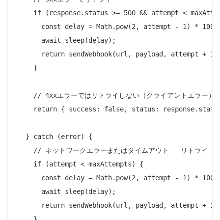
    if (response.status >= 500 && attempt < maxAttem
      const delay = Math.pow(2, attempt - 1) * 1000;
      await sleep(delay);

      return sendWebhook(url, payload, attempt + 1, 
    }

    // 4xxエラーではリトライしない（クライアントエラー）

    return { success: false, status: response.status
  } catch (error) {

    // ネットワークエラーまたはタイムアウト - リトライ

    if (attempt < maxAttempts) {

      const delay = Math.pow(2, attempt - 1) * 1000;
      await sleep(delay);

      return sendWebhook(url, payload, attempt + 1, 
    }
