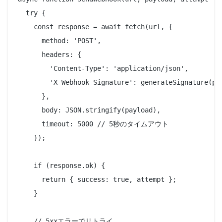
  try {

    const response = await fetch(url, {

      method: 'POST',

      headers: {

        'Content-Type': 'application/json',

        'X-Webhook-Signature': generateSignature(pay
      },

      body: JSON.stringify(payload),

      timeout: 5000 // 5秒のタイムアウト

    });

    if (response.ok) {

      return { success: true, attempt };

    }

    // 5xxエラーでリトライ
