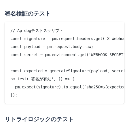
署名検証のテスト
// Apidogテストスクリプト

const signature = pm.request.headers.get('X-Webhook-
const payload = pm.request.body.raw;

const secret = pm.environment.get('WEBHOOK_SECRET');
const expected = generateSignature(payload, secret);
pm.test('署名が有効', () => {

  pm.expect(signature).to.equal(`sha256=${expected}`
リトライロジックのテスト