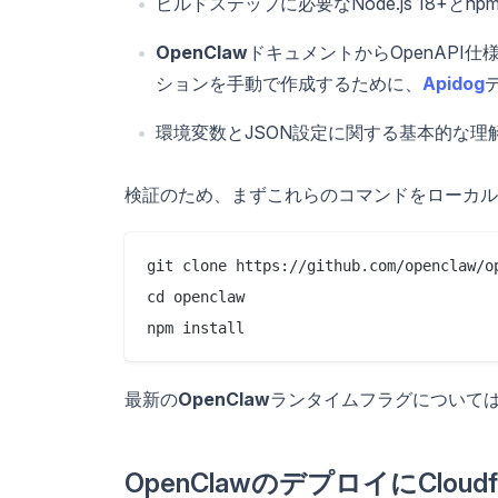
ビルドステップに必要なNode.js 18+とn
OpenClaw
ドキュメントからOpenAPI
ションを手動で作成するために、
Apidog
環境変数とJSON設定に関する基本的な理
検証のため、まずこれらのコマンドをローカル
git clone https://github.com/openclaw/op
cd openclaw

最新の
OpenClaw
ランタイムフラグについて
OpenClawのデプロイにCloudf