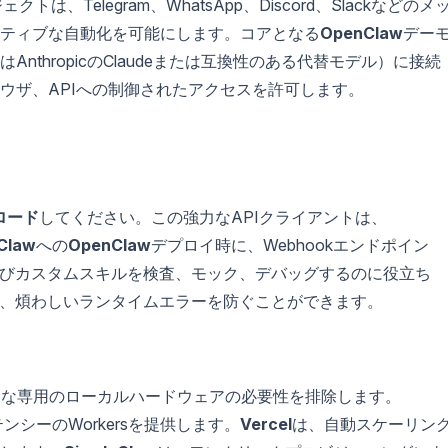
、Telegram、WhatsApp、Discord、Slackなどのメ
ティブな自動化を可能にします。コアとなる
OpenClaw
デー
thropicのClaudeまたは互換性のある代替モデル）に接続
ウザ、APIへの制御されたアクセスを許可します。
ロード
してください。この強力なAPIクライアントは、
Claw
への
OpenClaw
デプロイ時に、Webhookエンドポイン
びカスタムスキルを検査、モック、デバッグするのに役立ち
、煩わしいランタイムエラーを防ぐことができます。
のような専用のローカルハードウェアの必要性を排除します。
シーのWorkersを提供します。
Vercel
は、自動スケーリン