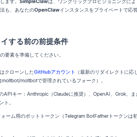
します。
SimpleClaw
は、ワンクリックプロビジョニングによ
法も、あなたの
OpenClaw
インスタンスをプライベートで応
プロイする前の前提条件
の要素を準備してください。
はクローンした
GitHubアカウント
（最新のリダイレクトに応
wまたはmoltbot/moltbotで管理されているフォーク）。
ー：Anthropic（Claudeに推奨）、OpenAI、Grok、ま
イント。
用のボットトークン（Telegram BotFatherトークンは