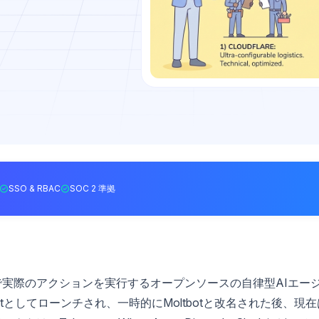
SSO & RBAC
SOC 2 準拠
実際のアクションを実行するオープンソースの自律型AIエー
tとしてローンチされ、一時的にMoltbotと改名された後、現在