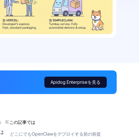
Apidog Enterpriseを見る
この記事では
ジ
は
どこにでもOpenClawをデプロイする前の前提