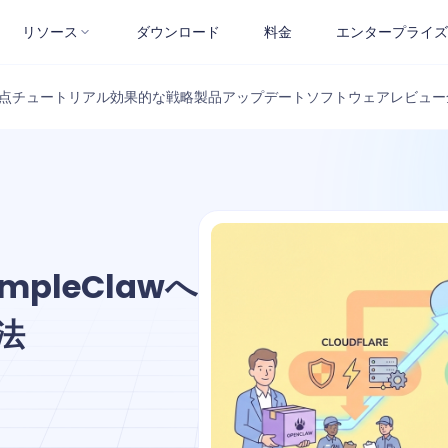
リソース
ダウンロード
料金
エンタープライズ
点
チュートリアル
効果的な戦略
製品アップデート
ソフトウェアレビュー
SimpleClawへ
法