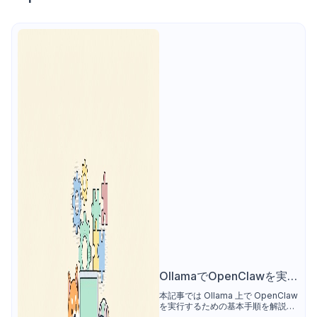
OllamaでOpenClawを実行
する方法
本記事では Ollama 上で OpenClaw
を実行するための基本手順を解説し
ます。Ollama のインストール、モ