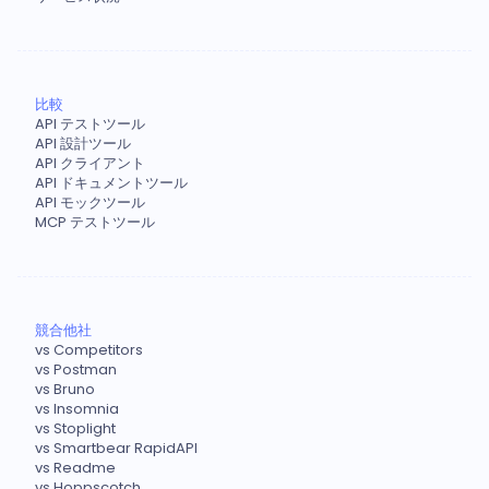
比較
API テストツール
API 設計ツール
API クライアント
API ドキュメントツール
API モックツール
MCP テストツール
競合他社
vs Competitors
vs Postman
vs Bruno
vs Insomnia
vs Stoplight
vs Smartbear RapidAPI
vs Readme
vs Hoppscotch