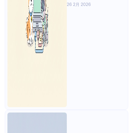
26 2月 2026
デルの選択とダウンロード、モデル
実行方法、Python ライブラリの利
用、OpenClaw との統合手順を整理
します。さらに Temperature、
Top-P、Context Length、System
Prompt などの設定項目や、実行時
の一般的なトラブルについても触れ
ます。