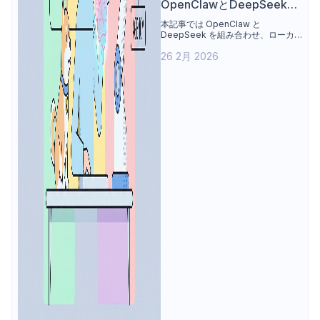
OpenClawとDeepSeekで
無料ローカルAIアシスタン
本記事では OpenClaw と
DeepSeek を組み合わせ、ローカ
トを構築する方法
ル環境で AI アシスタントを構築する
26 2月 2026
手順を解説します。Ollama のイン
ストール、DeepSeek-R1 と
DeepSeek-V3 モデルのセットアッ
プ、OpenClaw との統合、Python
によるテスト、プラットフォーム経
由のチャット連携までを整理しま
す。あわせてモデル設定、コンテキ
スト長、GPU アクセラレーション、
トラブルシューティングについても
触れます。