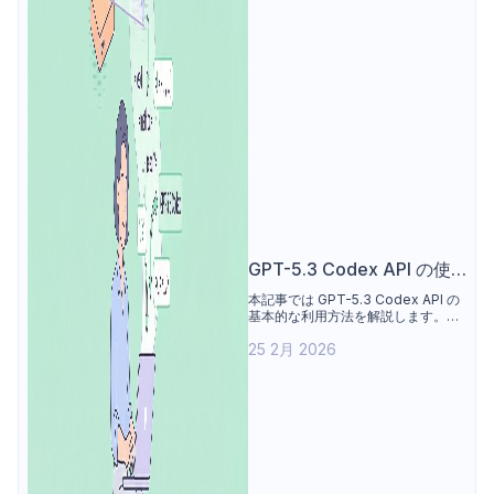
GPT-5.3 Codex API の使
い方ガイド
本記事では GPT-5.3 Codex API の
基本的な利用方法を解説します。
OpenAI 開発者プラットフォームと
25 2月 2026
OpenRouter の2つのアクセス方法
を取り上げ、APIキーの取得、最初
のリクエスト作成、Python および
Node.js での基本的な統合方法を整
理しています。さらに、主要パラメ
ータ、料金構成、コンテキストウィ
ンドウ、トラブルシューティングの
要点についても概観します。