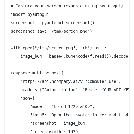
# Capture your screen (example using pyautogui)

import pyautogui

screenshot = pyautogui.screenshot()

screenshot.save("/tmp/screen.png")

with open("/tmp/screen.png", "rb") as f:

    image_b64 = base64.b64encode(f.read()).decode()

response = httpx.post(

    "https://api.hcompany.ai/v1/computer-use",

    headers={"Authorization": "Bearer YOUR_API_KEY"}
    json={

        "model": "holo3-122b-a10b",

        "task": "Open the invoice folder and find th
        "screenshot": image_b64,

        "screen_width": 1920,
