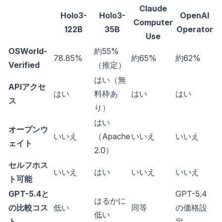
Claude
Holo3-
Holo3-
OpenAI
Computer
122B
35B
Operator
Use
OSWorld-
約55%
78.85%
約65%
約62%
Verified
（推定）
はい（無
APIアクセ
はい
料枠あ
はい
はい
ス
り）
はい
オープンウ
いいえ
（Apache
いいえ
いいえ
ェイト
2.0）
セルフホス
いいえ
はい
いいえ
いいえ
ト可能
GPT-5.4と
GPT-5.4
はるかに
の比較コス
低い
同等
の価格設
低い
ト
定