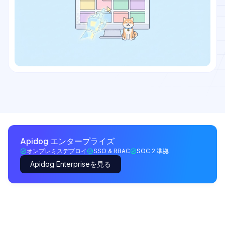
Apidog エンタープライズ
オンプレミスデプロイ
SSO & RBAC
SOC 2 準拠
Apidog Enterpriseを見る