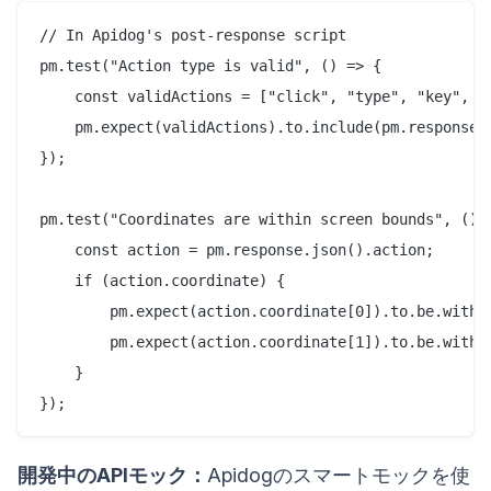
// In Apidog's post-response script

pm.test("Action type is valid", () => {

    const validActions = ["click", "type", "key", "s
    pm.expect(validActions).to.include(pm.response.j
});

pm.test("Coordinates are within screen bounds", () =
    const action = pm.response.json().action;

    if (action.coordinate) {

        pm.expect(action.coordinate[0]).to.be.within
        pm.expect(action.coordinate[1]).to.be.within
    }

開発中のAPIモック：
Apidogのスマートモックを使