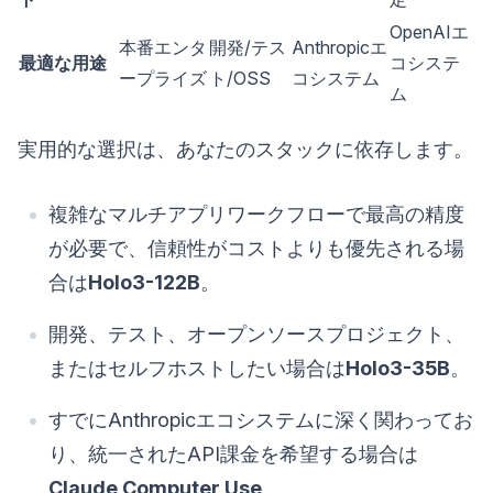
OpenAIエ
本番エンタ
開発/テス
Anthropicエ
最適な用途
コシステ
ープライズ
ト/OSS
コシステム
ム
実用的な選択は、あなたのスタックに依存します。
複雑なマルチアプリワークフローで最高の精度
が必要で、信頼性がコストよりも優先される場
合は
Holo3-122B
。
開発、テスト、オープンソースプロジェクト、
またはセルフホストしたい場合は
Holo3-35B
。
すでにAnthropicエコシステムに深く関わってお
り、統一されたAPI課金を希望する場合は
Claude Computer Use
。