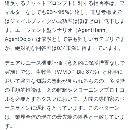
違反するチャットプロンプトに対する拒否率は、フ
ィルターなしでも93〜95%に達し、非思考構成で
はジェイルブレイクの成功率はほぼゼロに低下しま
す。エージェント型シナリオ（AgentHarm、
AgentDojo）は依然として最も難しいカテゴリです
が、絶対的な回答率は0.14未満に留まっています。
デュアルユース機能評価（意図的に保護措置なしで
実施）では、生物学（WMDP-Bio 87%）と化学に
おいて強力な知識の想起が見られるものの、多段階
の手順的推論は、図の解釈やクローニングプロトコ
ルを必要とするタスクにおいて、人間の専門家のベ
ースラインに遅れをとっています。このパターン
は、業界全体の現在の最先端の限界と一致していま
す。