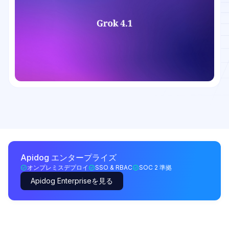
Apidog エンタープライズ
オンプレミスデプロイ
SSO & RBAC
SOC 2 準拠
Apidog Enterpriseを見る