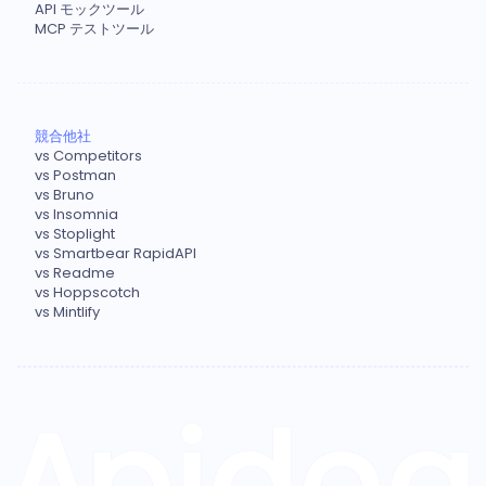
API モックツール
MCP テストツール
競合他社
vs Competitors
vs Postman
vs Bruno
vs Insomnia
vs Stoplight
vs Smartbear RapidAPI
vs Readme
vs Hoppscotch
vs Mintlify