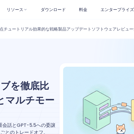
リソース
ダウンロード
料金
エンタープライズ
点
チュートリアル
効果的な戦略
製品アップデート
ソフトウェアレビュー
ライブを徹底比
とマルチモー
全二重会話とGPT-5.5への委譲
スごとのトレードオフ。