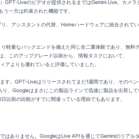
：
GPT-Liveのビデオが提供されるまではGemini Live。カメラ
もう一方は約束された機能です。
eアプリ、アシスタントの代替、Homeハードウェアに統合されて
iniは、より軽量なバックエンドを備えた同じ全二重体験であり、無料
は、このアップグレード以前から、情報タスクにおいて、
有料ティアよりも優れていると評価していました。
す。GPT-Liveはリリースされてまだ1週間であり、そのベン
あり、Googleはまさにこの製品ラインで迅速に製品を出荷して
8日以前の比較がすでに間違っている理由でもあります。
ません。GoogleはLive APIを通じてGeminiのリアル