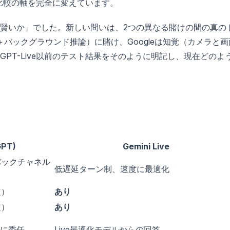
、この比較の軸を完全に変えています。
賢いか」でした。新しい問いは、2つの異なる賭けの間の真の
＋バックグラウンド推論）に賭け、Googleは知覚（カメラと画
PT-Live以前のテスト結果をそのように明記し、現在どのよ
GPT)
Gemini Live
バックチャネル
低遅延ターン制、速度に最適化
定）
あり
定）
あり
5に委任
Live最適化モデルからの回答