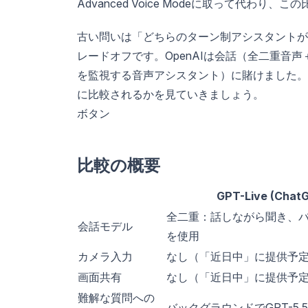
Advanced Voice Modeに取って代わり
古い問いは「どちらのターン制アシスタントが
レードオフです。OpenAIは会話（全二重音声
を監視する音声アシスタント）に賭けました。G
に比較されるかを見ていきましょう。
ボタン
比較の概要
GPT-Live (Chat
全二重：話しながら聞き、
会話モデル
を使用
カメラ入力
なし（「近日中」に提供予
画面共有
なし（「近日中」に提供予
難解な質問への
バックグラウンドでGPT-5.