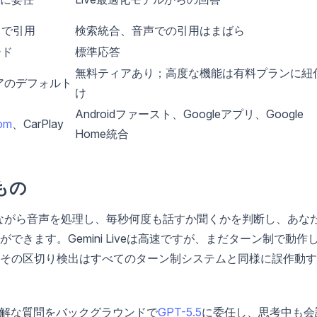
しで引用
検索統合、音声での引用はまばら
ード
標準応答
無料ティアあり；高度な機能は有料プランに紐
ティアのデフォルト
け
Androidファースト、Googleアプリ、Google
com
、CarPlay
Home統合
もの
話しながら音声を処理し、毎秒何度も話すか聞くかを判断し、あな
きます。Gemini Liveは高速ですが、まだターン制で動作
その区切り検出はすべてのターン制システムと同様に誤作動す
は難解な質問をバックグラウンドで
GPT-5.5
に委任し、思考中も会