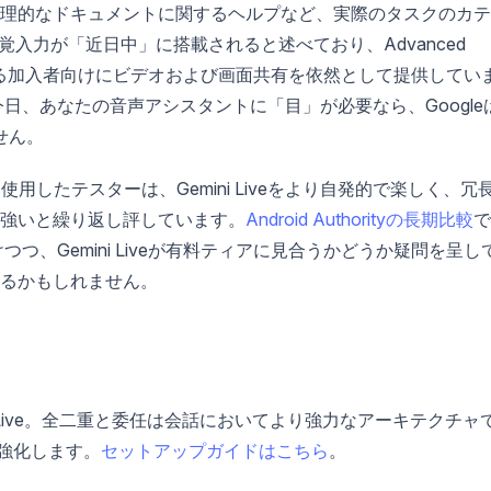
理的なドキュメントに関するヘルプなど、実際のタスクのカテ
に視覚入力が「近日中」に搭載されると述べており、Advanced
象となる加入者向けにビデオおよび画面共有を依然として提供してい
日、あなたの音声アシスタントに「目」が必要なら、Google
せん。
使用したテスターは、Gemini Liveをより自発的で楽しく、冗
強いと繰り返し評しています。
Android Authorityの長期比較
で
つつ、Gemini Liveが有料ティアに見合うかどうか疑問を呈し
るかもしれません。
-Live。全二重と委任は会話においてより強力なアーキテクチャ
強化します。
セットアップガイドはこちら
。