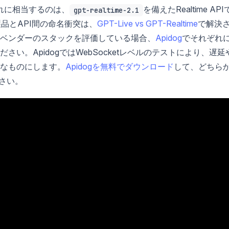
それに相当するのは、
を備えたRealtime API
gpt-realtime-2.1
品とAPI間の命名衝突は、
GPT-Live vs GPT-Realtime
で解決
ベンダーのスタックを評価している場合、
Apidog
でそれぞれ
い。ApidogではWebSocketレベルのテストにより、遅延
なものにします。
Apidogを無料でダウンロード
して、どちら
さい。