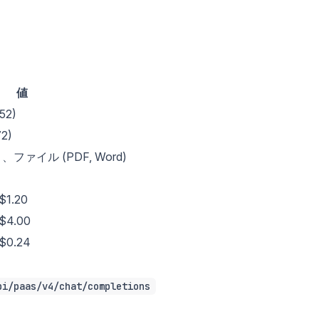
値
52)
2)
ァイル (PDF, Word)
1.20
4.00
0.24
pi/paas/v4/chat/completions