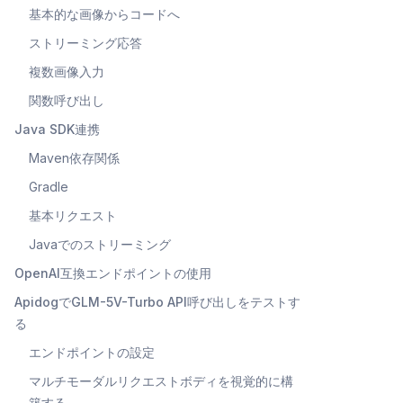
基本的な画像からコードへ
ストリーミング応答
複数画像入力
関数呼び出し
Java SDK連携
Maven依存関係
Gradle
基本リクエスト
Javaでのストリーミング
OpenAI互換エンドポイントの使用
ApidogでGLM-5V-Turbo API呼び出しをテストす
る
エンドポイントの設定
マルチモーダルリクエストボディを視覚的に構
築する