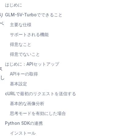
はじめに
り
GLM-5V-Turboでできること
ベ
主要な仕様
サポートされる機能
得意なこと
得意でないこと
はじめに：APIセットアップ
ス
APIキーの取得
し
基本設定
cURLで最初のリクエストを送信する
基本的な画像分析
思考モードを有効にした場合
Python SDKの連携
インストール