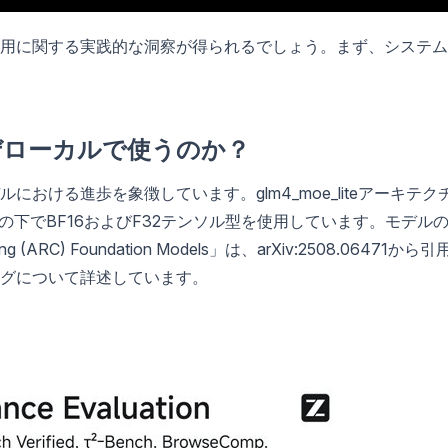
用に関する実践的な洞察が得られるでしょう。まず、システム
、なぜローカルで使うのか？
おける進歩を象徴しています。glm4_moe_liteアーキテク
の下でBF16およびF32テンソル型を使用しています。モデル
oding (ARC) Foundation Models」は、arXiv:2508.06471から引
グについて詳述しています。