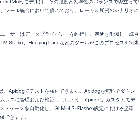
of-Experts (MoE)モデルは、その強度と効率性のバランスで際立っ
、ツール統合において優れており、ローカル展開のシナリオに
ことで、ユーザーはデータプライバシーを維持し、遅延を削減し、統
 Studio、Hugging Faceなどのツールがこのプロセスを簡
、Apidogでテストを強化できます。Apidogを無料でダウン
ームレスに管理および検証しましょう。Apidogはカスタムモデ
ケースを自動化し、GLM-4.7-Flashの設定における堅牢
保できます。