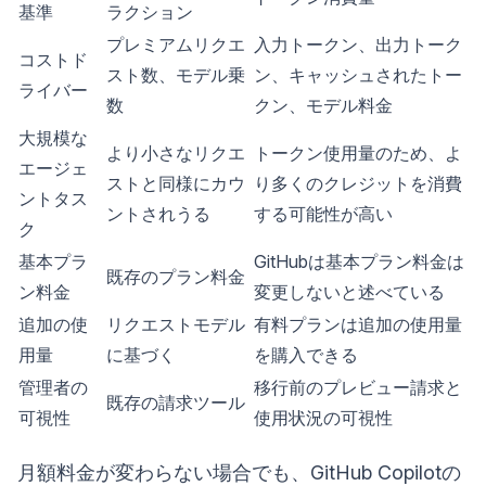
基準
ラクション
プレミアムリクエ
入力トークン、出力トーク
コストド
スト数、モデル乗
ン、キャッシュされたトー
ライバー
数
クン、モデル料金
大規模な
より小さなリクエ
トークン使用量のため、よ
エージェ
ストと同様にカウ
り多くのクレジットを消費
ントタス
ントされうる
する可能性が高い
ク
基本プラ
GitHubは基本プラン料金は
既存のプラン料金
ン料金
変更しないと述べている
追加の使
リクエストモデル
有料プランは追加の使用量
用量
に基づく
を購入できる
管理者の
移行前のプレビュー請求と
既存の請求ツール
可視性
使用状況の可視性
月額料金が変わらない場合でも、GitHub Copilotの